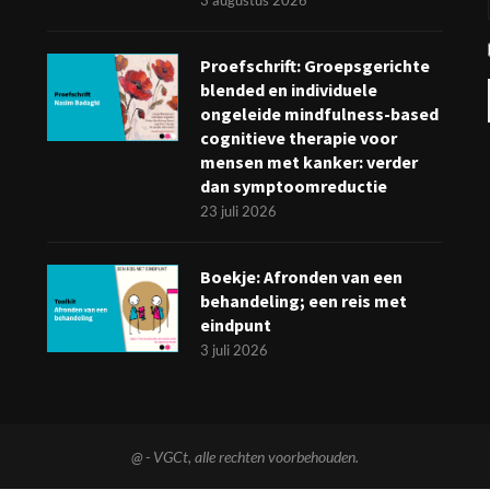
3 augustus 2026
Proefschrift: Groepsgerichte
blended en individuele
ongeleide mindfulness-based
cognitieve therapie voor
mensen met kanker: verder
dan symptoomreductie
23 juli 2026
Boekje: Afronden van een
behandeling; een reis met
eindpunt
3 juli 2026
@
- VGCt, alle rechten voorbehouden.