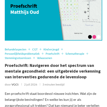
Behandelaspecten
CGT
Kind en jeugd
Persoonlijkheidsproblematiek
Proefschrift
Schematherapie
Stemmingsstoornissen
Volwassenen
Proefschrift: Navigeren door het spectrum van
mentale gezondheid: een uitgebreide verkenning
van interventies gedurende de levensloop
door
VGCt
2 juli 2026
3 minuten leestijd
Een proefschrift staat boordevol nieuwe inzichten. Wat zijn de
belangrijkste bevindingen? En welke les kun jij er als
zorgprofessional uit trekken? Dat kan niemand je beter vertellen