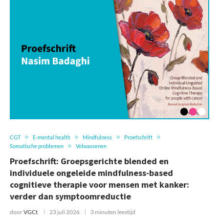
CGT
E-mental health
Mindfulness
Proefschrift
Somatische problemen
Volwassenen
Proefschrift: Groepsgerichte blended en
individuele ongeleide mindfulness-based
cognitieve therapie voor mensen met kanker:
verder dan symptoomreductie
door
VGCt
23 juli 2026
3 minuten leestijd