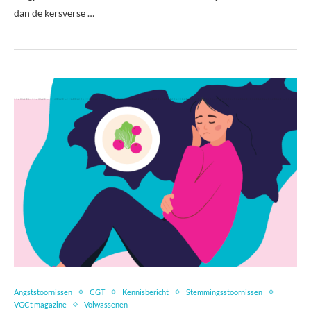
dan de kersverse …
Angststoornissen
CGT
Kennisbericht
Stemmingsstoornissen
VGCt magazine
Volwassenen