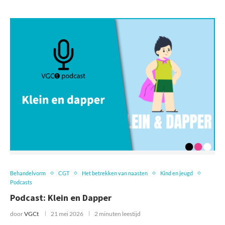
Behandelvorm
CGT
Het betrekken van naasten
Kind en jeugd
Podcasts
Podcast: Klein en Dapper
door
VGCt
21 mei 2026
2 minuten leestijd