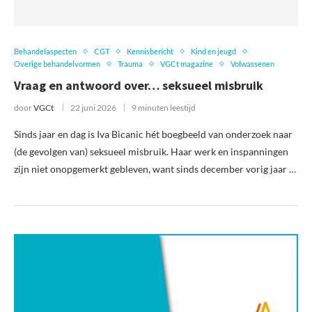
Behandelaspecten
CGT
Kennisbericht
Kind en jeugd
Overige behandelvormen
Trauma
VGCt magazine
Volwassenen
Vraag en antwoord over… seksueel misbruik
door
VGCt
22 juni 2026
9 minuten leestijd
Sinds jaar en dag is Iva Bicanic hét boegbeeld van onderzoek naar
(de gevolgen van) seksueel misbruik. Haar werk en inspanningen
zijn niet onopgemerkt gebleven, want sinds december vorig jaar …