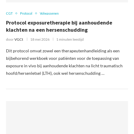
CGT
Protocol
Volwassenen
Protocol exposuretherapie bij aanhoudende
klachten na een hersenschudding
door
VGCt
18 mei 2026
1 minuten leestijd
Dit protocol omvat zowel een therapeutenhandleiding als een
bijbehorend werkboek voor patiënten voor de toepassing van
exposure in vivo bij aanhoudende klachten na licht traumatisch
hoofd/hersenletsel (LTH), ook wel hersenschudding …