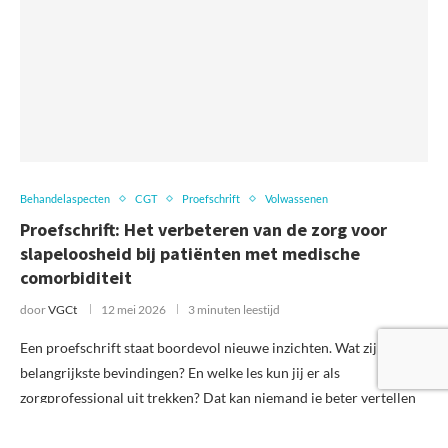
Behandelaspecten
CGT
Proefschrift
Volwassenen
Proefschrift: Het verbeteren van de zorg voor
slapeloosheid bij patiënten met medische
comorbiditeit
door
VGCt
12 mei 2026
3 minuten leestijd
Een proefschrift staat boordevol nieuwe inzichten. Wat zijn de
belangrijkste bevindingen? En welke les kun jij er als
zorgprofessional uit trekken? Dat kan niemand je beter vertellen
dan de kersverse …