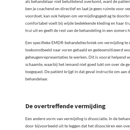
als behandelaar niet betuttelend overkomt, want de patiënt
ben je coachend en directief en laat je geen ruimte voor ve
voordoet, kan ook helpen om vermijdingsgedrag te doorbrek
comfortabel voelt bij wijde bedekkende kleding en haar tru
trui uit en geeft de rest van de behandeling in een zomers 
Een specifieke EMDR-behandeltechniek om vermijding te do
toekomstbeeld naar voren gehaald en gedesensitizeerd wor
geheugenrepresentaties te werken. Dit is vooral helpend wa
schaamte, waarbij het iemand niet goed lukt om over de geb
toegepast. De patiënt krijgt in dat geval instructie om aan
behandelaar.
De overtreffende vermijding
Een andere vorm van vermijding is dissociatie. In de beh
door bijvoorbeeld uit te leggen dat het dissociëren een ove