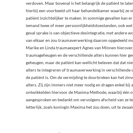
verdoven. Maar bovenal is het belangrijk de patiënt te late
hierbij een voorbeeld uit haar behandelkamer waarbij ze 
patiënt inzichtelijker te maken. In sommige gevallen kan er 
iemand twee of meer persoonlijkheidstoestanden, ook wel al
geval sprake is van objectieve desintegratie, met andere w
van elkaar en zou traumaverwerking daarom opgedeeld mo
Marike en Linda traumaexpert Agnes van Minnen hierover. D
traumageheugen en de verschillende alters kunnen hier gew
geheugen, maar de patiënt kan wellicht beleven dat dat niet
alters te integreren of traumaverwerking in verschillende 
de patiënt is. Om de vermijding te doorbreken kan het zinv
alters. Zij zijn immers niet meer nodig en dragen enkel b
ontwikkelden hiervoor de Maxima Methode, waarbij één of
aangesproken en bedankt om vervolgens afscheid van ze te 
letterlijk, zoals koningin Maxima het zou doen, uit te zwaai