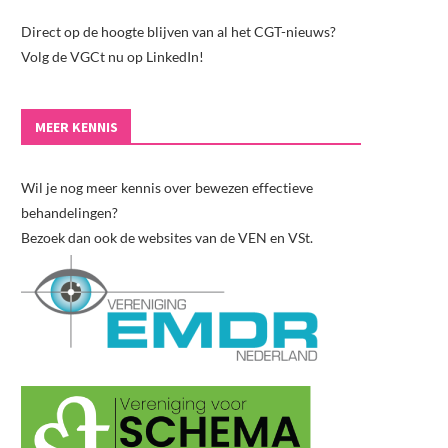
Direct op de hoogte blijven van al het CGT-nieuws?
Volg de VGCt nu op LinkedIn!
MEER KENNIS
Wil je nog meer kennis over bewezen effectieve
behandelingen?
Bezoek dan ook de websites van de VEN en VSt.
Proefschrift: Navigeren door het
Vraag en antwoord over… s
pectrum van mentale gezondheid:...
misbruik
2 juli 2026
22 juni 2026