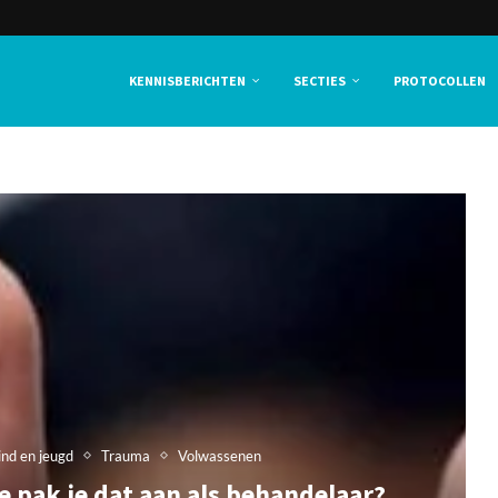
KENNISBERICHTEN
SECTIES
PROTOCOLLEN
ind en jeugd
Trauma
Volwassenen
 pak je dat aan als behandelaar?