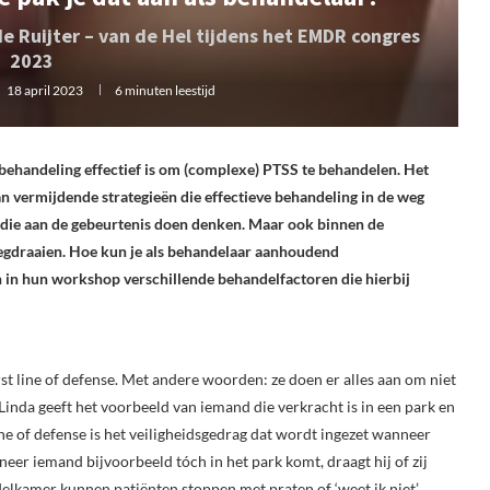
 Ruijter – van de Hel tijdens het EMDR congres
2023
18 april 2023
6 minuten leestijd
behandeling effectief is om (complexe) PTSS te behandelen. Het
n vermijdende strategieën die effectieve behandeling in de weg
n die aan de gebeurtenis doen denken. Maar ook binnen de
egdraaien. Hoe kun je als behandelaar aanhoudend
in hun workshop verschillende behandelfactoren die hierbij
st line of defense. Met andere woorden: ze doen er alles aan om niet
inda geeft het voorbeeld van iemand die verkracht is in een park en
ne of defense is het veiligheidsgedrag dat wordt ingezet wanneer
er iemand bijvoorbeeld tóch in het park komt, draagt hij of zij
elkamer kunnen patiënten stoppen met praten of ‘weet ik niet’