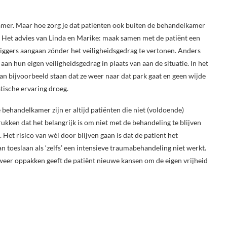
amer. Maar hoe zorg je dat patiënten ook buiten de behandelkamer
? Het advies van Linda en Marike: maak samen met de patiënt een
riggers aangaan zónder het veiligheidsgedrag te vertonen. Anders
an hun eigen veiligheidsgedrag in plaats van aan de situatie. In het
kan bijvoorbeeld staan dat ze weer naar dat park gaat en geen wijde
atische ervaring droeg.
behandelkamer zijn er altijd patiënten die niet (voldoende)
ken dat het belangrijk is om niet met de behandeling te blijven
et risico van wél door blijven gaan is dat de patiënt het
toeslaan als ‘zelfs’ een intensieve traumabehandeling niet werkt.
eer oppakken geeft de patiënt nieuwe kansen om de eigen vrijheid