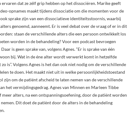
n ervaren dat ze zélf grip hebben op het dissociëren. Marike geeft
video-opnames maakt tijdens dissociatie om die momenten voor de
ook sprake zijn van een dissociatieve identiteitsstoornis, waarbij
ters genoemd, aanneemt. Er is veel debat over de vraag of er in dit
oorden: staan de verschillende alters die een persoon ontwikkelt los
eten worden in de behandeling? Voor een podcast bevroegen
aar is geen sprake van, volgens Agnes. “Er is sprake van één
oon bij. Wat in de éne alter wordt verwerkt komt in hetzelfde
 zo is”. Volgens Agnes is het dan ook niet nodig om de verschillende
delen te doen. Het maakt niet uit in welke persoonlijkheidstoestand
ol zijn om de patiënt afscheid te laten nemen van de verschillende
ij aan het vermijdingsgedrag. Agnes van Minnen en Marleen Tibbe
 meer alters, na een ontspanningsoefening, door de patiënt worden
nemen. Dit doet de patiënt door de alters in de behandeling
en.