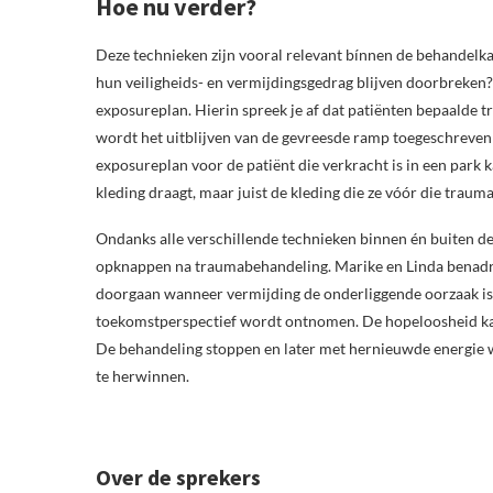
Hoe nu verder?
Deze technieken zijn vooral relevant bínnen de behandelk
hun veiligheids- en vermijdingsgedrag blijven doorbreken
exposureplan. Hierin spreek je af dat patiënten bepaalde t
wordt het uitblijven van de gevreesde ramp toegeschreven a
exposureplan voor de patiënt die verkracht is in een park 
kleding draagt, maar juist de kleding die ze vóór die traum
Ondanks alle verschillende technieken binnen én buiten de 
opknappen na traumabehandeling. Marike en Linda benadruk
doorgaan wanneer vermijding de onderliggende oorzaak is. H
toekomstperspectief wordt ontnomen. De hopeloosheid kan 
De behandeling stoppen en later met hernieuwde energie w
te herwinnen.
Over de sprekers