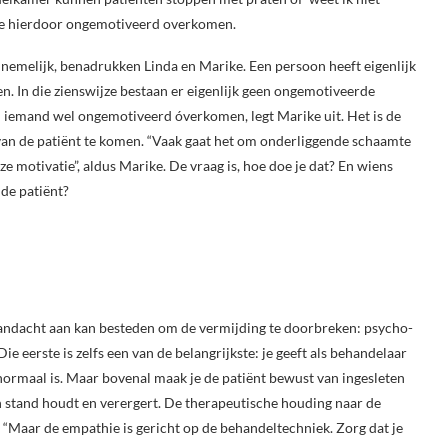
ze hierdoor ongemotiveerd overkomen.
nnemelijk, benadrukken Linda en Marike. Een persoon heeft eigenlijk
n. In die zienswijze bestaan er eigenlijk geen ongemotiveerde
an iemand wel ongemotiveerd óverkomen, legt Marike uit. Het is de
an de patiënt te komen. “Vaak gaat het om onderliggende schaamte
e motivatie”, aldus Marike. De vraag is, hoe doe je dat? En wiens
 de patiënt?
 aandacht aan kan besteden om de vermijding te doorbreken: psycho-
 eerste is zelfs een van de belangrijkste: je geeft als behandelaar
 normaal is. Maar bovenal maak je de patiënt bewust van ingesleten
in stand houdt en verergert. De therapeutische houding naar de
: “Maar de empathie is gericht op de behandeltechniek. Zorg dat je