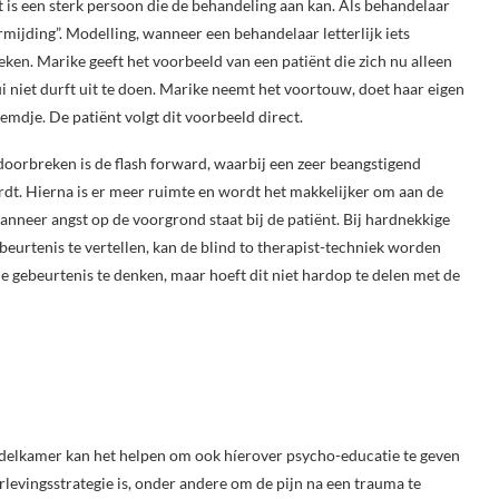
 is een sterk persoon die de behandeling aan kan. Als behandelaar
rmijding”. Modelling, wanneer een behandelaar letterlijk iets
en. Marike geeft het voorbeeld van een patiënt die zich nu alleen
i niet durft uit te doen. Marike neemt het voortouw, doet haar eigen
hemdje. De patiënt volgt dit voorbeeld direct.
orbreken is de flash forward, waarbij een zeer beangstigend
dt. Hierna is er meer ruimte en wordt het makkelijker om aan de
nneer angst op de voorgrond staat bij de patiënt. Bij hardnekkige
eurtenis te vertellen, kan de blind to therapist-techniek worden
 de gebeurtenis te denken, maar hoeft dit niet hardop te delen met de
andelkamer kan het helpen om ook híerover psycho-educatie te geven
rlevingsstrategie is, onder andere om de pijn na een trauma te