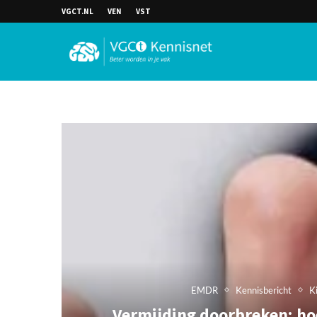
VGCT.NL
VEN
VST
EMDR
Kennisbericht
K
Vermijding doorbreken; hoe