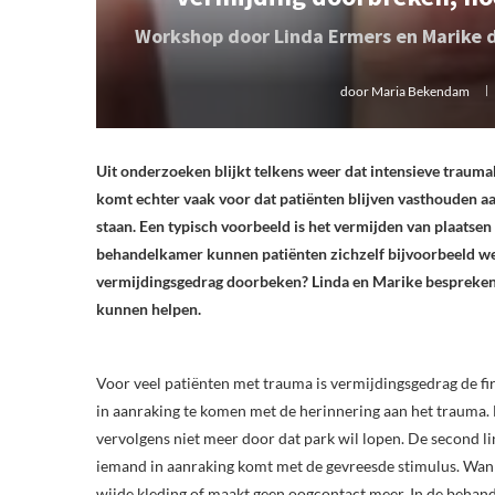
Workshop door Linda Ermers en Marike de
door
Maria Bekendam
Uit onderzoeken blijkt telkens weer dat intensieve trauma
komt echter vaak voor dat patiënten blijven vasthouden aa
staan. Een typisch voorbeeld is het vermijden van plaatse
behandelkamer kunnen patiënten zichzelf bijvoorbeeld w
vermijdingsgedrag doorbeken? Linda en Marike bespreken 
kunnen helpen.
Voor veel patiënten met trauma is vermijdingsgedrag de fir
in aanraking te komen met de herinnering aan het trauma. L
vervolgens niet meer door dat park wil lopen. De second li
iemand in aanraking komt met de gevreesde stimulus. Wanne
wijde kleding of maakt geen oogcontact meer. In de behand