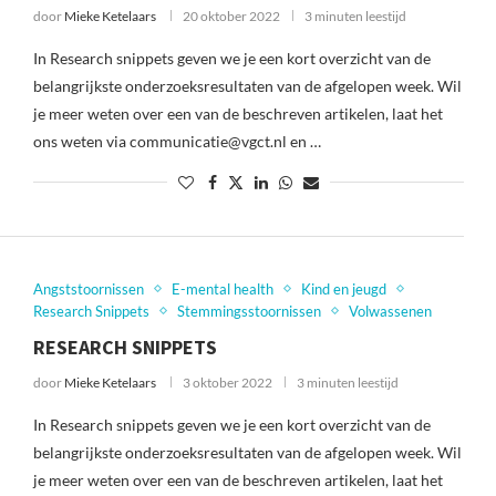
door
Mieke Ketelaars
20 oktober 2022
3 minuten leestijd
In Research snippets geven we je een kort overzicht van de
belangrijkste onderzoeksresultaten van de afgelopen week. Wil
je meer weten over een van de beschreven artikelen, laat het
ons weten via communicatie@vgct.nl en …
Angststoornissen
E-mental health
Kind en jeugd
Research Snippets
Stemmingsstoornissen
Volwassenen
RESEARCH SNIPPETS
door
Mieke Ketelaars
3 oktober 2022
3 minuten leestijd
In Research snippets geven we je een kort overzicht van de
belangrijkste onderzoeksresultaten van de afgelopen week. Wil
je meer weten over een van de beschreven artikelen, laat het