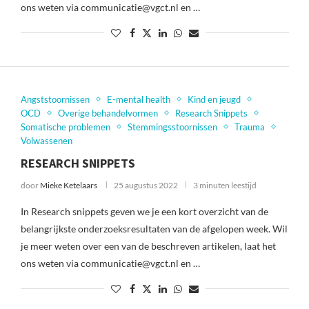
ons weten via communicatie@vgct.nl en …
Angststoornissen
E-mental health
Kind en jeugd
OCD
Overige behandelvormen
Research Snippets
Somatische problemen
Stemmingsstoornissen
Trauma
Volwassenen
RESEARCH SNIPPETS
door
Mieke Ketelaars
25 augustus 2022
3 minuten leestijd
In Research snippets geven we je een kort overzicht van de
belangrijkste onderzoeksresultaten van de afgelopen week. Wil
je meer weten over een van de beschreven artikelen, laat het
ons weten via communicatie@vgct.nl en …