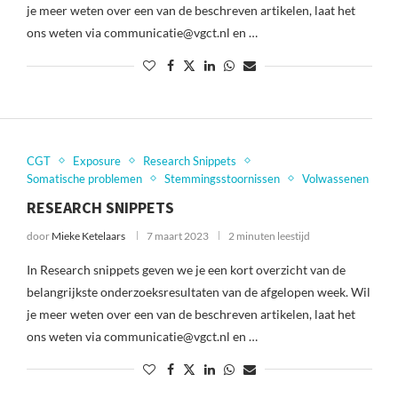
je meer weten over een van de beschreven artikelen, laat het
ons weten via communicatie@vgct.nl en …
CGT
Exposure
Research Snippets
Somatische problemen
Stemmingsstoornissen
Volwassenen
RESEARCH SNIPPETS
door
Mieke Ketelaars
7 maart 2023
2 minuten leestijd
In Research snippets geven we je een kort overzicht van de
belangrijkste onderzoeksresultaten van de afgelopen week. Wil
je meer weten over een van de beschreven artikelen, laat het
ons weten via communicatie@vgct.nl en …