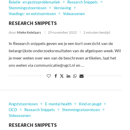
Relatie- en gezinsproblematiek
Research Snippets
Stemmingsstoornissen
Verslaving
Voedings- en eetstoornissen
Volwassenen
RESEARCH SNIPPETS
door
Mieke Ketelaars
29 november 2022
2 minuten leestijd
In Research snippets geven we je een kort overzicht van de
belangrijkste onderzoeksresultaten van de afgelopen week. Wil
je meer weten over een van de beschreven artikelen, laat het
ons weten via communicatie@vgct.nl en …
Angststoornissen
E-mental health
Kind en jeugd
OCD
Research Snippets
Stemmingsstoornissen
Volwassenen
RESEARCH SNIPPETS