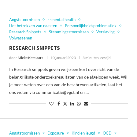
Angststoornissen
E-mental health
Het betrekken van naasten
Persoonlijkheidsproblematiek
Research Snippets
Stemmingsstoornissen
Verslaving
Volwassenen
RESEARCH SNIPPETS
door
Mieke Ketelaars
10 januari 2023
3 minuten leestijd
In Research snippets geven we je een kort overzicht van de
belangrijkste onderzoeksresultaten van de afgelopen week. Wil
je meer weten over een van de beschreven artikelen, laat het
ons weten via communicatie@vgct.nl en …
Angststoornissen
Exposure
Kind en jeugd
OCD