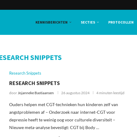
KENNISBERICHTEN
SECTIES
PROTOCOLLEN
ESEARCH SNIPPETS
Research Snippets
RESEARCH SNIPPETS
door
Jojanneke Bastiaansen
26 augustus 2024
4 minuten leestijd
Ouders helpen met CGT-technieken hun kinderen zelf van
angstproblemen af – Onderzoek naar internet-CGT voor
depressie heeft te weinig oog voor culturele diversiteit –
Nieuwe meta-analyse bevestigt: CGT bij Body …