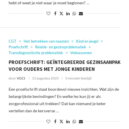
hebt of weet je niet waar je moet beginnen? …
CGT
Het betrekken van naasten
Kind en jeugd
Proefschrift
Relatie- en gezinsproblematiek
Transdiagnostische problematiek
Volwassenen
PROEFSCHRIFT: GEÏNTEGREERDE GEZINSAANPAK
VOOR OUDERS MET JONGE KINDEREN
door
VGCt
15 augustus 2025
3 minuten leestijd
Een proefschrift staat boordevol nieuwe inzichten. Wat zijn de
belangrijkste bevindingen? En welke les kun jij er als
zorgprofessional uit trekken? Dat kan niemand je beter
vertellen dan de kersverse …