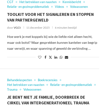
CGT
Het betrekken van naasten
Kennisbericht
Relatie- en gezinsproblematiek
Videos
Volwassenen
TOOLKIT VOOR HET SIGNALEREN EN STOPPEN
VAN PARTNERGEWELD
door
VGCt
11 december 2025
6 minuten leestijd
Hoe werk je met koppels bij wie de liefde niet alleen hecht,
maar ook botst? Waar gesprekken kunnen kantelen van begrip
naar verwijt, en waar spanning of geweld de verbinding …
Behandelaspecten
Boekrecensies
Het betrekken van naasten
Relatie- en gezinsproblematiek
Trauma
Volwassenen
JE BENT NIET JE FAMILIE, DOORBREEK DE
CIRKEL VAN INTERGENERATIONEEL TRAUMA