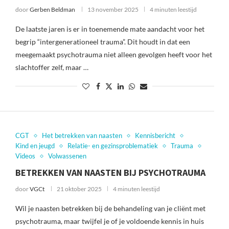
door
Gerben Beldman
13 november 2025
4 minuten leestijd
De laatste jaren is er in toenemende mate aandacht voor het
begrip “intergenerationeel trauma”. Dit houdt in dat een
meegemaakt psychotrauma niet alleen gevolgen heeft voor het
slachtoffer zelf, maar …
CGT
Het betrekken van naasten
Kennisbericht
Kind en jeugd
Relatie- en gezinsproblematiek
Trauma
Videos
Volwassenen
BETREKKEN VAN NAASTEN BIJ PSYCHOTRAUMA
door
VGCt
21 oktober 2025
4 minuten leestijd
Wil je naasten betrekken bij de behandeling van je cliënt met
psychotrauma, maar twijfel je of je voldoende kennis in huis