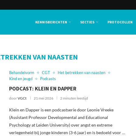
KENNISBERICHTEN
SECTIES
PROTOCOLLEN
ETREKKEN VAN NAASTEN
Behandelvorm
CGT
Het betrekken van naasten
Kind en jeugd
Podcasts
PODCAST: KLEIN EN DAPPER
door
VGCt
21 mei 2026
2 minuten leestijd
Klein en Dapper is een podcastserie door Leonie Vreeke
(Assistant Professor Developmental and Educational
Psychology at Leiden University) over angst en extreme
verlegenheid bij jonge kinderen (3-6 jaar) en is bedoeld voor …