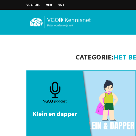
VGCT.NL
VEN
VST
CATEGORIE:
HET B