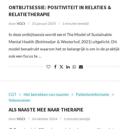
ONTBIJTSESSIE: POSITIVITEIT IN RELATIES &
RELATIETHERAPIE
door
VGCt
31 januari 2025
1 minuten leestijd
In deze ontbijtsessie wordt eerst The Model of Sustainable
Mental Health (Bohlmeijer & Westerhof, 2021) uitgelicht. Dit
model benadrukt waarom het zo belangrijk is om in de praktijk
ook een focus te …
CGT
Het betrekken van naasten
Patiënteninformatie
Volwassenen
ALS NAASTE MEE NAAR THERAPIE
door
VGCt
24 oktober 2024
1 minuten leestijd