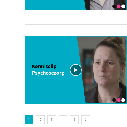
1
2
3
…
8