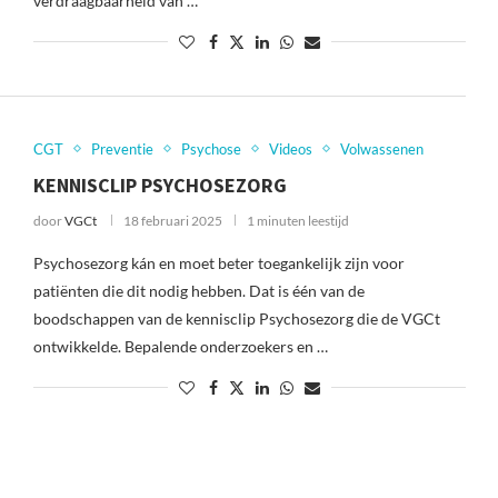
verdraagbaarheid van …
CGT
Preventie
Psychose
Videos
Volwassenen
KENNISCLIP PSYCHOSEZORG
door
VGCt
18 februari 2025
1 minuten leestijd
Psychosezorg kán en moet beter toegankelijk zijn voor
patiënten die dit nodig hebben. Dat is één van de
boodschappen van de kennisclip Psychosezorg die de VGCt
ontwikkelde. Bepalende onderzoekers en …