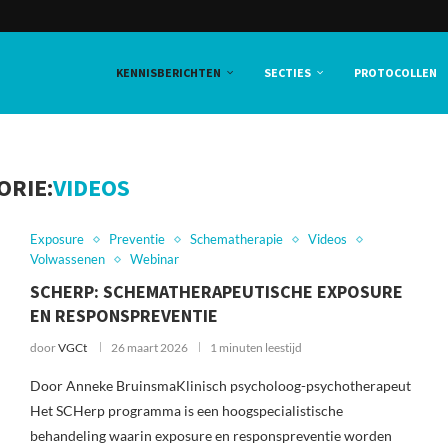
KENNISBERICHTEN
SECTIES
PROTOCOLLEN
ORIE:
VIDEOS
Exposure
Preventie
Schematherapie
Videos
Volwassenen
Webinar
SCHERP: SCHEMATHERAPEUTISCHE EXPOSURE
EN RESPONSPREVENTIE
door
VGCt
26 maart 2026
1 minuten leestijd
Door Anneke BruinsmaKlinisch psycholoog-psychotherapeut
Het SCHerp programma is een hoogspecialistische
behandeling waarin exposure en responspreventie worden