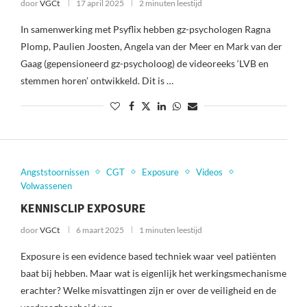
door
VGCt
17 april 2025
2 minuten leestijd
In samenwerking met Psyflix hebben gz-psychologen Ragna
Plomp, Paulien Joosten, Angela van der Meer en Mark van der
Gaag (gepensioneerd gz-psycholoog) de videoreeks ‘LVB en
stemmen horen’ ontwikkeld. Dit is …
Angststoornissen
CGT
Exposure
Videos
Volwassenen
KENNISCLIP EXPOSURE
door
VGCt
6 maart 2025
1 minuten leestijd
Exposure is een evidence based techniek waar veel patiënten
baat bij hebben. Maar wat is eigenlijk het werkingsmechanisme
erachter? Welke misvattingen zijn er over de veiligheid en de