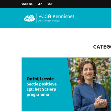
VGCT.NL
VEN
VST
CATEG