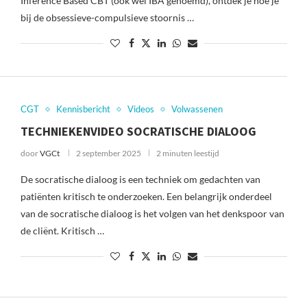
Inference Based CBT (ook wel IBA genoemd), ontdek je hoe je
bij de obsessieve-compulsieve stoornis …
CGT
Kennisbericht
Videos
Volwassenen
TECHNIEKENVIDEO SOCRATISCHE DIALOOG
door
VGCt
2 september 2025
2 minuten leestijd
De socratische dialoog is een techniek om gedachten van
patiënten kritisch te onderzoeken. Een belangrijk onderdeel
van de socratische dialoog is het volgen van het denkspoor van
de cliënt. Kritisch …