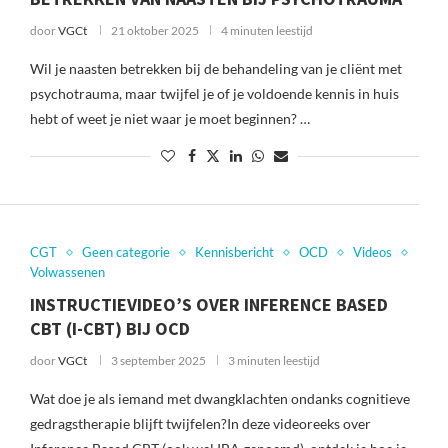
door
VGCt
21 oktober 2025
4 minuten leestijd
Wil je naasten betrekken bij de behandeling van je cliënt met
psychotrauma, maar twijfel je of je voldoende kennis in huis
hebt of weet je niet waar je moet beginnen? …
CGT
Geen categorie
Kennisbericht
OCD
Videos
Volwassenen
INSTRUCTIEVIDEO’S OVER INFERENCE BASED
CBT (I-CBT) BIJ OCD
door
VGCt
3 september 2025
3 minuten leestijd
Wat doe je als iemand met dwangklachten ondanks cognitieve
gedragstherapie blijft twijfelen?In deze videoreeks over