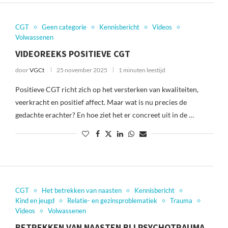
CGT
Geen categorie
Kennisbericht
Videos
Volwassenen
VIDEOREEKS POSITIEVE CGT
door
VGCt
25 november 2025
1 minuten leestijd
Positieve CGT richt zich op het versterken van kwaliteiten,
veerkracht en positief affect. Maar wat is nu precies de
gedachte erachter? En hoe ziet het er concreet uit in de …
CGT
Het betrekken van naasten
Kennisbericht
Kind en jeugd
Relatie- en gezinsproblematiek
Trauma
Videos
Volwassenen
BETREKKEN VAN NAASTEN BIJ PSYCHOTRAUMA