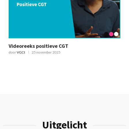
Videoreeks positieve CGT
O
r
door
VGCt
25 november 2025
d
Uitgelicht