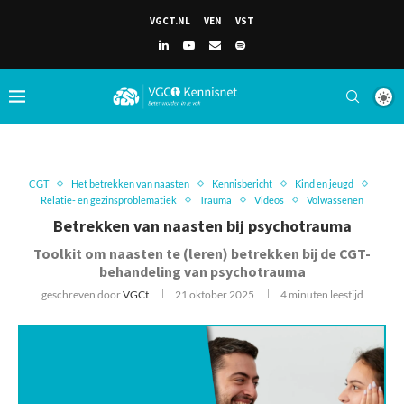
VGCT.NL
VEN
VST
CGT
Het betrekken van naasten
Kennisbericht
Kind en jeugd
Relatie- en gezinsproblematiek
Trauma
Videos
Volwassenen
Betrekken van naasten bij psychotrauma
Toolkit om naasten te (leren) betrekken bij de CGT-
behandeling van psychotrauma
geschreven door
VGCt
21 oktober 2025
4 minuten leestijd