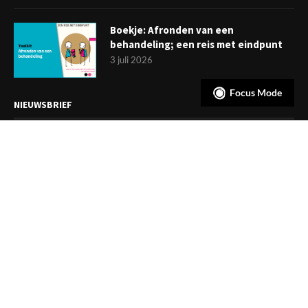
Boekje: Afronden van een
behandeling; een reis met eindpunt
3 juli 2026
Focus Mode
NIEUWSBRIEF
Meld je aan en ontvang tweewekelijks het laatste nieuws
overzichtelijk in je mailbox. Ben je lid van de VGCt, meld je dan
aan via
'Mijn VGCt'
.
E-mailadres*
Ik ga akkoord met de
privacyvoorwaarden