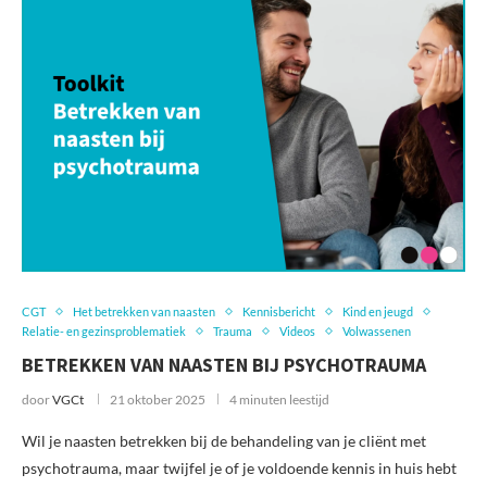
CGT
Het betrekken van naasten
Kennisbericht
Kind en jeugd
Relatie- en gezinsproblematiek
Trauma
Videos
Volwassenen
BETREKKEN VAN NAASTEN BIJ PSYCHOTRAUMA
door
VGCt
21 oktober 2025
4 minuten leestijd
Wil je naasten betrekken bij de behandeling van je cliënt met
psychotrauma, maar twijfel je of je voldoende kennis in huis hebt