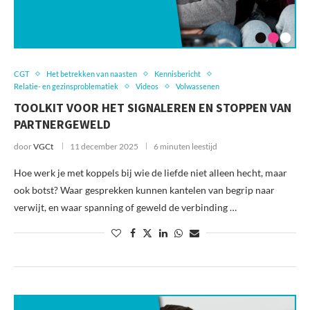
CGT
Het betrekken van naasten
Kennisbericht
Relatie- en gezinsproblematiek
Videos
Volwassenen
TOOLKIT VOOR HET SIGNALEREN EN STOPPEN VAN
PARTNERGEWELD
door
VGCt
11 december 2025
6 minuten leestijd
Hoe werk je met koppels bij wie de liefde niet alleen hecht, maar
ook botst? Waar gesprekken kunnen kantelen van begrip naar
verwijt, en waar spanning of geweld de verbinding …