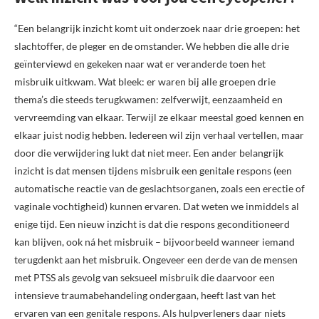
“Een belangrijk inzicht komt uit onderzoek naar drie groepen: het
slachtoffer, de pleger en de omstander. We hebben die alle drie
geïnterviewd en gekeken naar wat er veranderde toen het
misbruik uitkwam. Wat bleek: er waren bij alle groepen drie
thema’s die steeds terugkwamen: zelfverwijt, eenzaamheid en
vervreemding van elkaar. Terwijl ze elkaar meestal goed kennen en
elkaar juist nodig hebben. Iedereen wil zijn verhaal vertellen, maar
door die verwijdering lukt dat niet meer. Een ander belangrijk
inzicht is dat mensen tijdens misbruik een genitale respons (een
automatische reactie van de geslachtsorganen, zoals een erectie of
vaginale vochtigheid) kunnen ervaren. Dat weten we inmiddels al
enige tijd. Een nieuw inzicht is dat die respons geconditioneerd
kan blijven, ook ná het misbruik – bijvoorbeeld wanneer iemand
terugdenkt aan het misbruik. Ongeveer een derde van de mensen
met PTSS als gevolg van seksueel misbruik die daarvoor een
intensieve traumabehandeling ondergaan, heeft last van het
ervaren van een genitale respons. Als hulpverleners daar niets