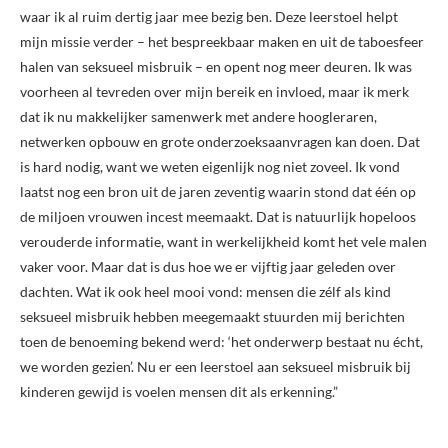
waar ik al ruim dertig jaar mee bezig ben. Deze leerstoel helpt
mijn missie verder – het bespreekbaar maken en uit de taboesfeer
halen van seksueel misbruik – en opent nog meer deuren. Ik was
voorheen al tevreden over mijn bereik en invloed, maar ik merk
dat ik nu makkelijker samenwerk met andere hoogleraren,
netwerken opbouw en grote onderzoeksaanvragen kan doen. Dat
is hard nodig, want we weten eigenlijk nog niet zoveel. Ik vond
laatst nog een bron uit de jaren zeventig waarin stond dat één op
de miljoen vrouwen incest meemaakt. Dat is natuurlijk hopeloos
verouderde informatie, want in werkelijkheid komt het vele malen
vaker voor. Maar dat is dus hoe we er vijftig jaar geleden over
dachten. Wat ik ook heel mooi vond: mensen die zélf als kind
seksueel misbruik hebben meegemaakt stuurden mij berichten
toen de benoeming bekend werd: ‘het onderwerp bestaat nu écht,
we worden gezien’. Nu er een leerstoel aan seksueel misbruik bij
kinderen gewijd is voelen mensen dit als erkenning.”