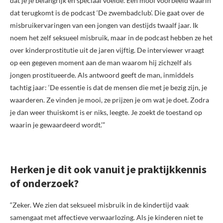
dat je je belangrijk en speciaal voelde. Een mooi voorbeeld waarin
dat terugkomt is de podcast ‘De zwembadclub’. Die gaat over de
misbruikervaringen van een jongen van destijds twaalf jaar. Ik
noem het zelf seksueel misbruik, maar in de podcast hebben ze het
over kinderprostitutie uit de jaren vijftig. De interviewer vraagt
op een gegeven moment aan de man waarom hij zichzelf als
jongen prostitueerde. Als antwoord geeft de man, inmiddels
tachtig jaar: ‘De essentie is dat de mensen die met je bezig zijn, je
waarderen. Ze vinden je mooi, ze prijzen je om wat je doet. Zodra
je dan weer thuiskomt is er niks, leegte. Je zoekt de toestand op
waarin je gewaardeerd wordt.’”
Herken je dit ook vanuit je praktijkkennis
of onderzoek?
“Zeker. We zien dat seksueel misbruik in de kindertijd vaak
samengaat met affectieve verwaarlozing. Als je kinderen niet te