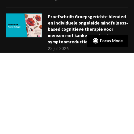
Proefschrift: Groepsgerichte blended
en individuele ongeleide mindfulness-
based cognitieve therapie voor
mensen met kanker: verder dan
Focus Mode
symptoomreductie
23 juli 2026
Boekje: Afronden van een
behandeling; een reis met eindpunt
3 juli 2026
NIEUWSBRIEF
Meld je aan en ontvang tweewekelijks het laatste nieuws
overzichtelijk in je mailbox. Ben je lid van de VGCt, meld je dan
aan via
'Mijn VGCt'
.