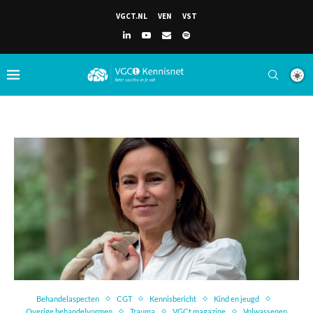
VGCT.NL
VEN
VST
Behandelaspecten
CGT
Kennisbericht
Kind en jeugd
Overige behandelvormen
Trauma
VGCt magazine
Volwassenen