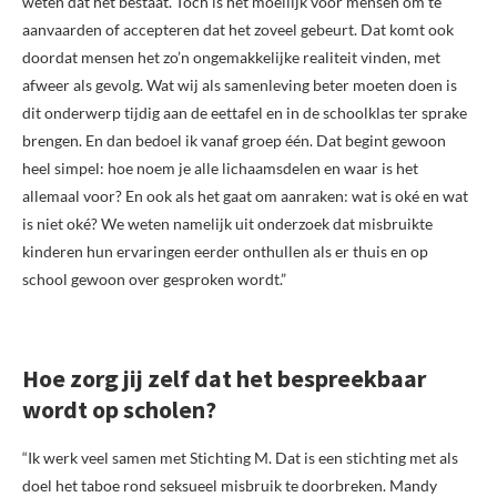
weten dat het bestaat. Toch is het moeilijk voor mensen om te
aanvaarden of accepteren dat het zoveel gebeurt. Dat komt ook
doordat mensen het zo’n ongemakkelijke realiteit vinden, met
afweer als gevolg. Wat wij als samenleving beter moeten doen is
dit onderwerp tijdig aan de eettafel en in de schoolklas ter sprake
brengen. En dan bedoel ik vanaf groep één. Dat begint gewoon
heel simpel: hoe noem je alle lichaamsdelen en waar is het
allemaal voor? En ook als het gaat om aanraken: wat is oké en wat
is niet oké? We weten namelijk uit onderzoek dat misbruikte
kinderen hun ervaringen eerder onthullen als er thuis en op
school gewoon over gesproken wordt.”
Hoe zorg jij zelf dat het bespreekbaar
wordt op scholen?
“Ik werk veel samen met Stichting M. Dat is een stichting met als
doel het taboe rond seksueel misbruik te doorbreken. Mandy