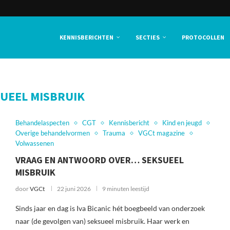
KENNISBERICHTEN
SECTIES
PROTOCOLLEN
UEEL MISBRUIK
Behandelaspecten
CGT
Kennisbericht
Kind en jeugd
Overige behandelvormen
Trauma
VGCt magazine
Volwassenen
VRAAG EN ANTWOORD OVER… SEKSUEEL
MISBRUIK
door
VGCt
22 juni 2026
9 minuten leestijd
Sinds jaar en dag is Iva Bicanic hét boegbeeld van onderzoek
naar (de gevolgen van) seksueel misbruik. Haar werk en