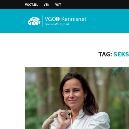
VGCT.NL
VEN
VST
TAG:
SEKS