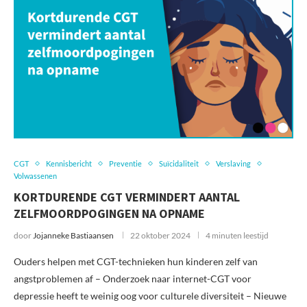
CGT
Kennisbericht
Preventie
Suïcidaliteit
Verslaving
Volwassenen
KORTDURENDE CGT VERMINDERT AANTAL
ZELFMOORDPOGINGEN NA OPNAME
door
Jojanneke Bastiaansen
22 oktober 2024
4 minuten leestijd
Ouders helpen met CGT-technieken hun kinderen zelf van
angstproblemen af – Onderzoek naar internet-CGT voor
depressie heeft te weinig oog voor culturele diversiteit – Nieuwe