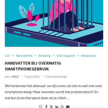
CGT
Kennisbericht
Verslaving
VGCt magazine
Volwassenen
HANDVATTEN BIJ OVERMATIG
SMARTPHONEGEBRUIK
door
VGCt
9 april 2026
7 minuten leestijd
We herkennen het allemaal: we zijn soms net iets te veel met onze
smartphone bezig. Maar wanneer wordt dat problematisch? En
wat kun je als therapeut doen als je cliënt …