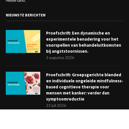
Nederland.
NIEUWSTE BERICHTEN
Proefschrift: Een dynamische en
experimentele benadering voor het
voorspellen van behandeluitkomsten
bij angststoornissen.
3 augustus 2026
Proefschrift: Groepsgerichte blended
en individuele ongeleide mindfulness-
based cognitieve therapie voor
mensen met kanker: verder dan
symptoomreductie
23 juli 2026
Boekje: Afronden van een
behandeling; een reis met eindpunt