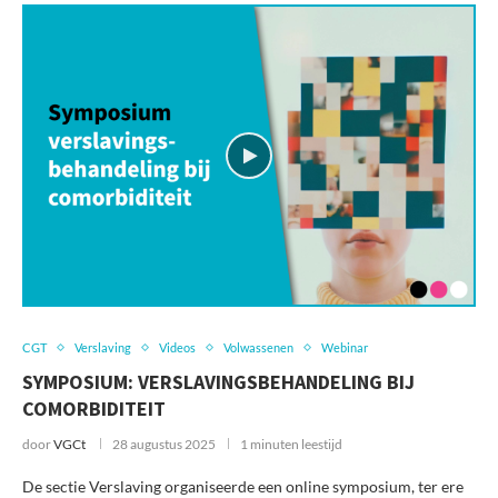
CGT
Verslaving
Videos
Volwassenen
Webinar
SYMPOSIUM: VERSLAVINGSBEHANDELING BIJ
COMORBIDITEIT
door
VGCt
28 augustus 2025
1 minuten leestijd
De sectie Verslaving organiseerde een online symposium, ter ere