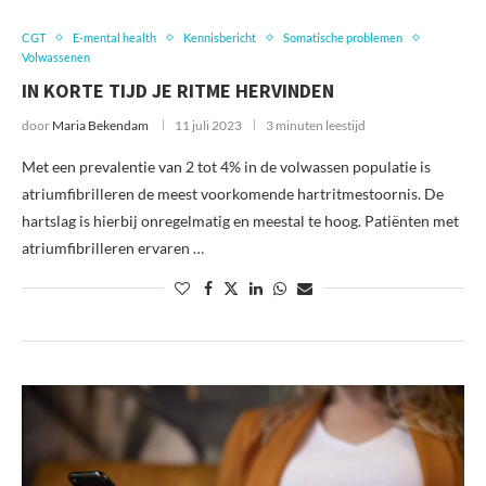
CGT
E-mental health
Kennisbericht
Somatische problemen
Volwassenen
IN KORTE TIJD JE RITME HERVINDEN
door
Maria Bekendam
11 juli 2023
3 minuten leestijd
Met een prevalentie van 2 tot 4% in de volwassen populatie is
atriumfibrilleren de meest voorkomende hartritmestoornis. De
hartslag is hierbij onregelmatig en meestal te hoog. Patiënten met
atriumfibrilleren ervaren …