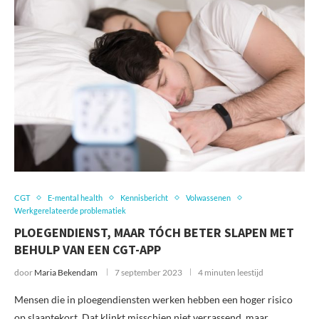
CGT
E-mental health
Kennisbericht
Volwassenen
Werkgerelateerde problematiek
PLOEGENDIENST, MAAR TÓCH BETER SLAPEN MET
BEHULP VAN EEN CGT-APP
door
Maria Bekendam
7 september 2023
4 minuten leestijd
Mensen die in ploegendiensten werken hebben een hoger risico
op slaaptekort. Dat klinkt misschien niet verrassend, maar