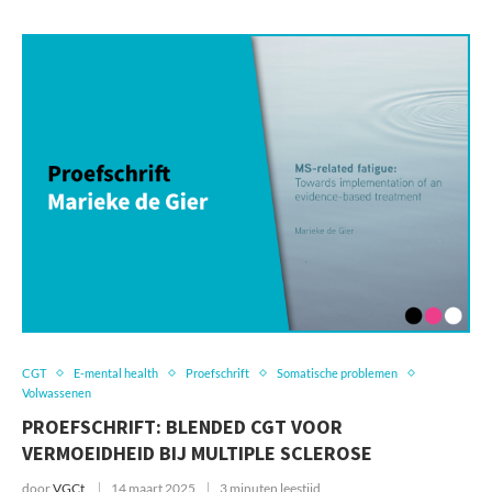
CGT
E-mental health
Proefschrift
Somatische problemen
Volwassenen
PROEFSCHRIFT: BLENDED CGT VOOR
VERMOEIDHEID BIJ MULTIPLE SCLEROSE
door
VGCt
14 maart 2025
3 minuten leestijd