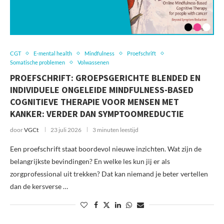
CGT
E-mental health
Mindfulness
Proefschrift
Somatische problemen
Volwassenen
PROEFSCHRIFT: GROEPSGERICHTE BLENDED EN
INDIVIDUELE ONGELEIDE MINDFULNESS-BASED
COGNITIEVE THERAPIE VOOR MENSEN MET
KANKER: VERDER DAN SYMPTOOMREDUCTIE
door
VGCt
23 juli 2026
3 minuten leestijd
Een proefschrift staat boordevol nieuwe inzichten. Wat zijn de
belangrijkste bevindingen? En welke les kun jij er als
zorgprofessional uit trekken? Dat kan niemand je beter vertellen
dan de kersverse …