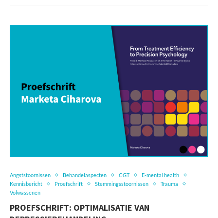
Angststoornissen
Behandelaspecten
CGT
E-mental health
Kennisbericht
Proefschrift
Stemmingsstoornissen
Trauma
Volwassenen
PROEFSCHRIFT: OPTIMALISATIE VAN