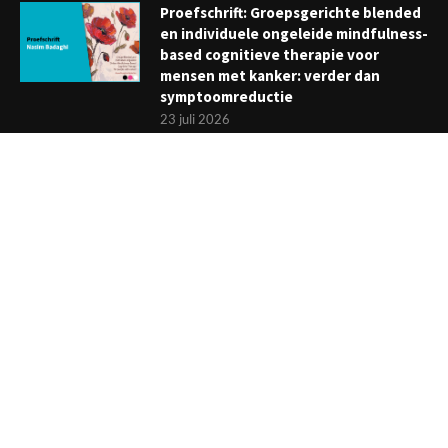
Proefschrift: Groepsgerichte blended
en individuele ongeleide mindfulness-
based cognitieve therapie voor
mensen met kanker: verder dan
symptoomreductie
23 juli 2026
Boekje: Afronden van een
behandeling; een reis met eindpunt
3 juli 2026
NIEUWSBRIEF
Meld je aan en ontvang tweewekelijks het laatste nieuws
overzichtelijk in je mailbox. Ben je lid van de VGCt, meld je dan
aan via
'Mijn VGCt'
.
E-mailadres*