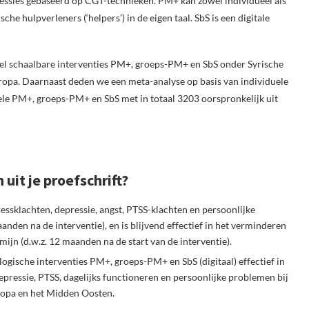
 sessies gebaseerd op CGT-technieken. PM+ kan zowel individueel als
he hulpverleners (‘helpers’) in de eigen taal. SbS is een digitale
l schaalbare interventies PM+, groeps-PM+ en SbS onder Syrische
ropa. Daarnaast deden we een meta-analyse op basis van individuele
le PM+, groeps-PM+ en SbS met in totaal 3203 oorspronkelijk uit
uit je proefschrift?
essklachten, depressie, angst, PTSS-klachten en persoonlijke
nden na de interventie), en is blijvend effectief in het verminderen
ijn (d.w.z. 12 maanden na de start van de interventie).
gische interventies PM+, groeps-PM+ en SbS (digitaal) effectief in
epressie, PTSS, dagelijks functioneren en persoonlijke problemen bij
uropa en het Midden Oosten.