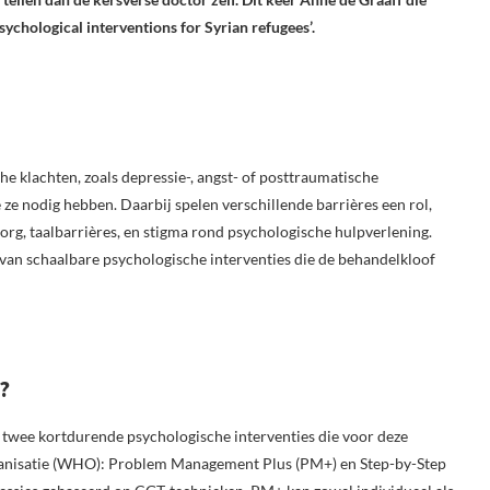
ychological interventions for Syrian refugees’.
e klachten, zoals depressie-, angst- of posttraumatische
ie ze nodig hebben. Daarbij spelen verschillende barrières een rol,
zorg, taalbarrières, en stigma rond psychologische hulpverlening.
van schaalbare psychologische interventies die de behandelkloof
?
an twee kortdurende psychologische interventies die voor deze
ganisatie (WHO): Problem Management Plus (PM+) en Step-by-Step