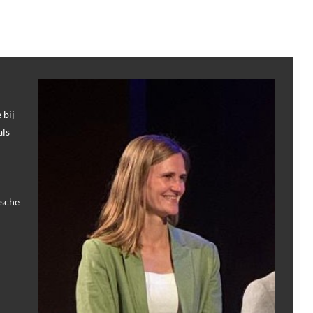
 bij
als
ische