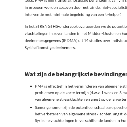
(SbS). PM+ is een transdiagnostische behandeling van vijf
in groepen worden gegeven door getrainde, niet-specialistisc
interventie met minimale begeleiding van een ‘e-helper’.
In het STRENGTHS-onderzoek evalueerden we de potentiee
vluchtelingen in zeven landen in het Midden-Oosten en Eu
deelnemersgegevens (IPDMA) uit 14 studies over individue
Syrië afkomstige deelnemers.
Wat zijn de belangrijkste bevindingen 
PM+ is effectief in het verminderen van algemene str
problemen op de korte termijn (d.w.z. 1 week en 3 maa
van algemene stressklachten en angst op de lange term
Samengenomen zijn de potentieel schaalbare psycholo
het verbeteren van algemene stressklachten, angst, d
Syrische vluchtelingen in verschillende landen in E