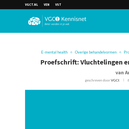
VGCT.NL
VEN
VST
E-mental health
Overige behandelvormen
Pro
Proefschrift: Vluchtelingen
van A
geschreven door
VGCt