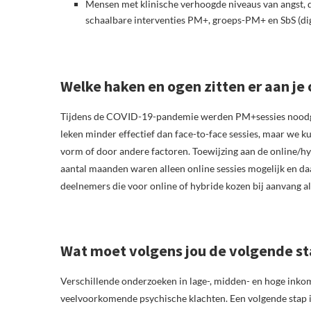
Mensen met klinische verhoogde niveaus van angst, d
schaalbare interventies PM+, groeps-PM+ en SbS (dig
Welke haken en ogen zitten er aan je
Tijdens de COVID-19-pandemie werden PM+sessies noodge
leken minder effectief dan face-to-face sessies, maar we 
vorm of door andere factoren. Toewijzing aan de online/hy
aantal maanden waren alleen online sessies mogelijk en da
deelnemers die voor online of hybride kozen bij aanvang a
Wat moet volgens jou de volgende sta
Verschillende onderzoeken in lage-, midden- en hoge inko
veelvoorkomende psychische klachten. Een volgende stap 