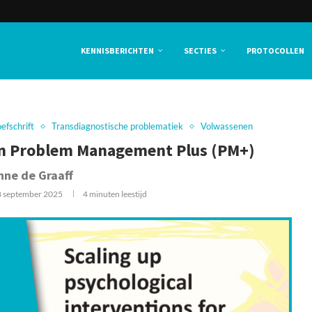
KENNISBERICHTEN
SECTIES
PROTOCOLLEN
efschrift
Transdiagnostische problematiek
Volwassenen
 en Problem Management Plus (PM+)
nne de Graaff
8 september 2025
4 minuten leestijd