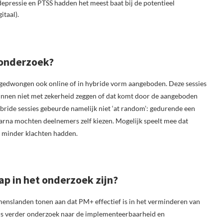
epressie en PTSS hadden het meest baat bij de potentieel
itaal).
 onderzoek?
dwongen ook online of in hybride vorm aangeboden. Deze sessies
kunnen niet met zekerheid zeggen of dat komt door de aangeboden
bride sessies gebeurde namelijk niet ‘at random’: gedurende een
arna mochten deelnemers zelf kiezen. Mogelijk speelt mee dat
l minder klachten hadden.
p in het onderzoek zijn?
menslanden tonen aan dat PM+ effectief is in het verminderen van
is verder onderzoek naar de implementeerbaarheid en