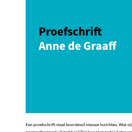
Een proefschrift staat boordevol nieuwe inzichten. Wat zijn
zorgprofessional uit trekken? Dat kan niemand je beter ver