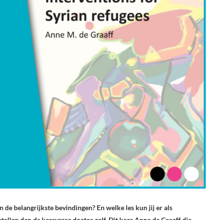
 de belangrijkste bevindingen? En welke les kun jij er als
tellen dan de kersverse doctor zelf. Dit keer Anne de Graaff die