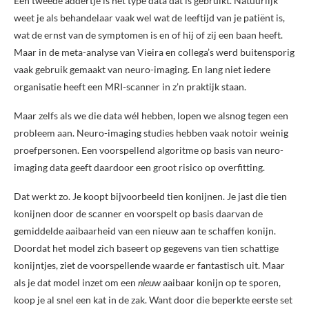
Een tweede addertje is het type data dat is gebruikt. Natuurlijk
weet je als behandelaar vaak wel wat de leeftijd van je patiënt is,
wat de ernst van de symptomen is en of hij of zij een baan heeft.
Maar in de meta-analyse van Vieira en collega’s werd buitensporig
vaak gebruik gemaakt van neuro-imaging. En lang niet iedere
organisatie heeft een MRI-scanner in z’n praktijk staan.
Maar zelfs als we die data wél hebben, lopen we alsnog tegen een
probleem aan. Neuro-imaging studies hebben vaak notoir weinig
proefpersonen. Een voorspellend algoritme op basis van neuro-
imaging data geeft daardoor een groot risico op overfitting.
Dat werkt zo. Je koopt bijvoorbeeld tien konijnen. Je jast die tien
konijnen door de scanner en voorspelt op basis daarvan de
gemiddelde aaibaarheid van een nieuw aan te schaffen konijn.
Doordat het model zich baseert op gegevens van tien schattige
konijntjes, ziet de voorspellende waarde er fantastisch uit. Maar
als je dat model inzet om een
nieuw
aaibaar konijn op te sporen,
koop je al snel een kat in de zak. Want door die beperkte eerste set