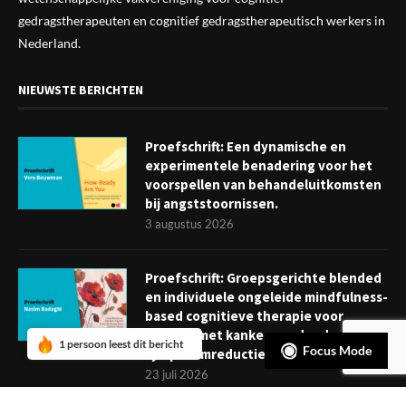
gedragstherapeuten en cognitief gedragstherapeutisch werkers in
Nederland.
NIEUWSTE BERICHTEN
Proefschrift: Een dynamische en
experimentele benadering voor het
voorspellen van behandeluitkomsten
bij angststoornissen.
3 augustus 2026
Proefschrift: Groepsgerichte blended
en individuele ongeleide mindfulness-
based cognitieve therapie voor
mensen met kanker: verder dan
1 persoon leest dit bericht
Focus Mode
symptoomreductie
23 juli 2026