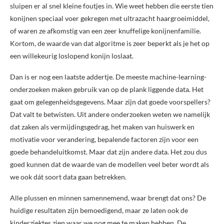
sluipen er al snel kleine foutjes in. Wie weet hebben die eerste tien
konijnen speciaal voer gekregen met ultrazacht haargroeimiddel,
of waren ze afkomstig van een zeer knuffelige konijnenfamilie.
Kortom, de waarde van dat algoritme is zeer beperkt als je het op
een willekeurig loslopend konijn loslaat.
Dan is er nog een laatste addertje. De meeste machine-learning-
onderzoeken maken gebruik van op de plank liggende data. Het
gaat om gelegenheidsgegevens. Maar zijn dat goede voorspellers?
Dat valt te betwisten. Uit andere onderzoeken weten we namelijk
dat zaken als vermijdingsgedrag, het maken van huiswerk en
motivatie voor verandering, bepalende factoren zijn voor een
goede behandeluitkomst. Maar dat zijn andere data. Het zou dus
goed kunnen dat de waarde van de modellen veel beter wordt als
we ook dát soort data gaan betrekken.
Alle plussen en minnen samennemend, waar brengt dat ons? De
huidige resultaten zijn bemoedigend, maar ze laten ook de
kinderziektes zien waar we nog mee te maken hebben. De