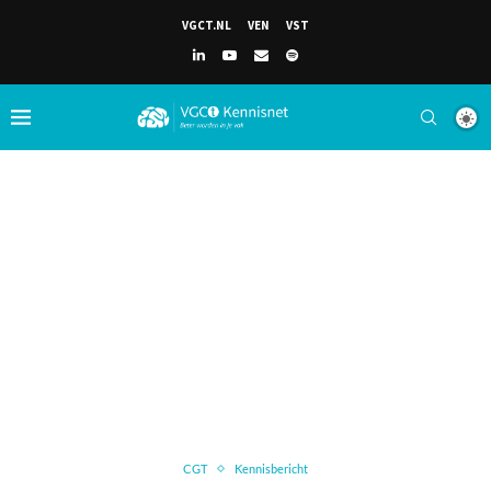
VGCT.NL
VEN
VST
CGT
Kennisbericht