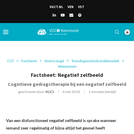
VGCT.NL
VEN
VST
CGT
Factsheets
Kind en jeugd
Transdiagnostische problematiek
Volwassenen
Factsheet: Negatief zelfbeeld
Cognitieve gedragstherapie bij een negatief zelfbeeld
geschreven door
VGCt
4 mei 2018
1 minuten leestijd
Van een disfunctioneel negatief zelfbeeld is sprake wanneer
iemand zeer regelmatig of bijna altijd het gevoel heeft