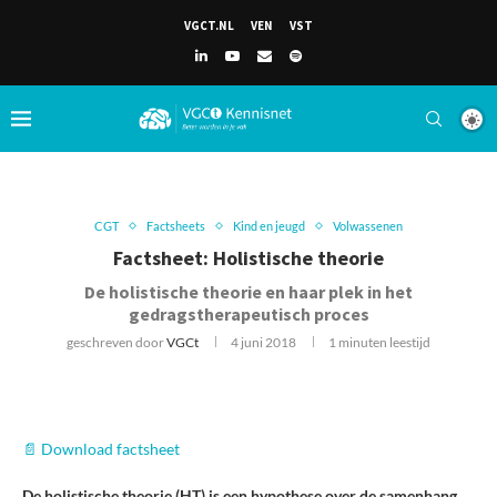
VGCT.NL
VEN
VST
CGT
Factsheets
Kind en jeugd
Volwassenen
Factsheet: Holistische theorie
De holistische theorie en haar plek in het
gedragstherapeutisch proces
geschreven door
VGCt
4 juni 2018
1 minuten leestijd
📄 Download factsheet
De holistische theorie (HT) is een hypothese over de samenhang