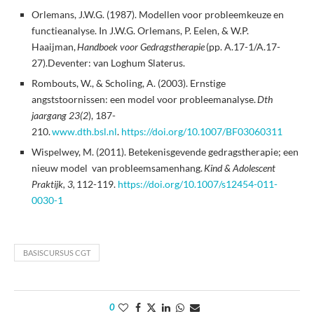
Orlemans, J.W.G. (1987). Modellen voor probleemkeuze en
functieanalyse. In J.W.G. Orlemans, P. Eelen, & W.P.
Haaijman,
Handboek voor Gedragstherapie
(pp. A.17-1/A.17-
27).Deventer: van Loghum Slaterus.
Rombouts, W., & Scholing, A. (2003). Ernstige
angststoornissen: een model voor probleemanalyse.
Dth
jaargang 23(2
), 187-
210.
www.dth.bsl.nl
.
https://doi.org/10.1007/BF03060311
Wispelwey, M. (2011). Betekenisgevende gedragstherapie; een
nieuw model van probleemsamenhang.
Kind & Adolescent
Praktijk, 3,
112-119.
https://doi.org/10.1007/s12454-011-
0030-1
BASISCURSUS CGT
0