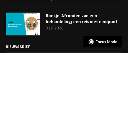
Boekje: Afronden van een
behandeling; een reis met eindpunt
3 juli 2026
Focus Mode
NIEUWSBRIEF
Meld je aan en ontvang tweewekelijks het laatste nieuws
overzichtelijk in je mailbox. Ben je lid van de VGCt, meld je dan
aan via
'Mijn VGCt'
.
E-mailadres*
Ik ga akkoord met de
privacyvoorwaarden