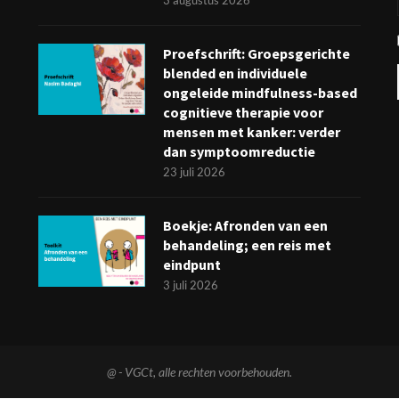
3 augustus 2026
Proefschrift: Groepsgerichte
blended en individuele
ongeleide mindfulness-based
cognitieve therapie voor
mensen met kanker: verder
dan symptoomreductie
23 juli 2026
Boekje: Afronden van een
behandeling; een reis met
eindpunt
3 juli 2026
@
- VGCt, alle rechten voorbehouden.