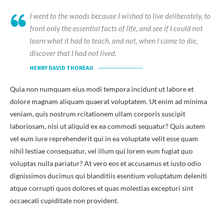
I went to the woods because I wished to live deliberately, to
front only the essential facts of life, and see if I could not
learn what it had to teach, and not, when I came to die,
discover that I had not lived.
HENRY DAVID THOREAU
Quia non numquam eius modi tempora incidunt ut labore et
dolore magnam aliquam quaerat voluptatem. Ut enim ad minima
veniam, quis nostrum rcitationem ullam corporis suscipit
laboriosam, nisi ut aliquid ex ea commodi sequatur? Quis autem
vel eum iure reprehenderit qui in ea voluptate velit esse quam
nihil lestiae consequatur, vel illum qui lorem eum fugiat quo
voluptas nulla pariatur? At vero eos et accusamus et iusto odio
dignissimos ducimus qui blanditiis esentium voluptatum deleniti
atque corrupti quos dolores et quas molestias excepturi sint
occaecati cupiditate non provident.