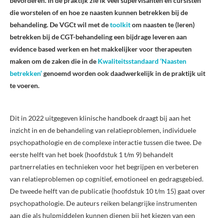
bevorderen. In de praktijk zie ik veel supervisanten en cursisten
die worstelen of en hoe ze naasten kunnen betrekken bij de
behandeling. De VGCt wil met de
toolkit
om naasten te (leren)
betrekken bij de CGT-behandeling een bijdrage leveren aan
evidence based werken en het makkelijker voor therapeuten
maken om de zaken die in de
Kwaliteitsstandaard ‘Naasten
betrekken’
genoemd worden ook daadwerkelijk in de praktijk uit
te voeren.
Dit in 2022 uitgegeven klinische handboek draagt bij aan het
inzicht in en de behandeling van relatieproblemen, individuele
psychopathologie en de complexe interactie tussen die twee. De
eerste helft van het boek (hoofdstuk 1 t/m 9) behandelt
partnerrelaties en technieken voor het begrijpen en verbeteren
van relatieproblemen op cognitief, emotioneel en gedragsgebied.
De tweede helft van de publicatie (hoofdstuk 10 t/m 15) gaat over
psychopathologie. De auteurs reiken belangrijke instrumenten
aan die als hulpmiddelen kunnen dienen bij het kiezen van een