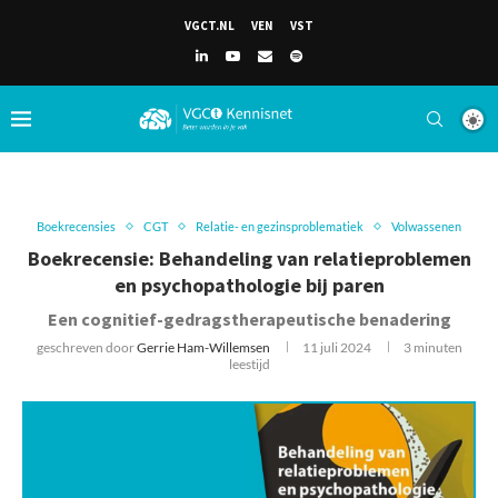
VGCT.NL
VEN
VST
Boekrecensies
CGT
Relatie- en gezinsproblematiek
Volwassenen
Boekrecensie: Behandeling van relatieproblemen
en psychopathologie bij paren
Een cognitief-gedragstherapeutische benadering
geschreven door
Gerrie Ham-Willemsen
11 juli 2024
3 minuten
leestijd