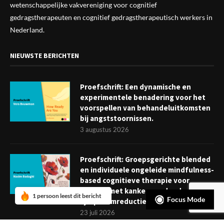
wetenschappelijke vak
vereniging
voor cognitief
gedragstherapeuten en cognitief gedragstherapeutisch werkers in
Nederland.
NIEUWSTE BERICHTEN
Proefschrift: Een dynamische en
experimentele benadering voor het
voorspellen van behandeluitkomsten
bij angststoornissen.
3 augustus 2026
Proefschrift: Groepsgerichte blended
en individuele ongeleide mindfulness-
based cognitieve therapie voor
mensen met kanker: verder dan
1 persoon leest dit bericht
Focus Mode
symptoomreductie
23 juli 2026