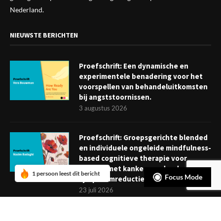
Nederland.
NIEUWSTE BERICHTEN
Proefschrift: Een dynamische en
experimentele benadering voor het
voorspellen van behandeluitkomsten
bij angststoornissen.
3 augustus 2026
Proefschrift: Groepsgerichte blended
en individuele ongeleide mindfulness-
based cognitieve therapie voor
mensen met kanker: verder dan
1 persoon leest dit bericht
Focus Mode
symptoomreductie
23 juli 2026
Boekje: Afronden van een