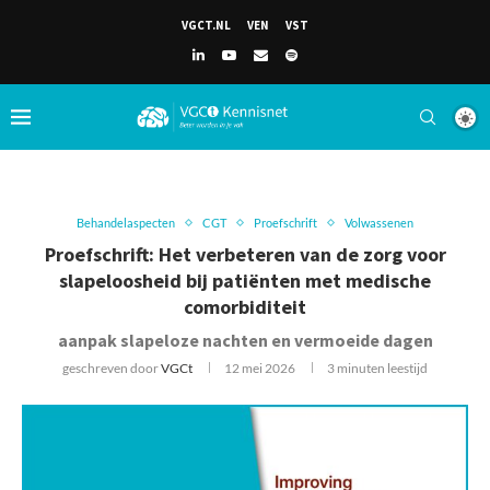
VGCT.NL
VEN
VST
Behandelaspecten
CGT
Proefschrift
Volwassenen
Proefschrift: Het verbeteren van de zorg voor
slapeloosheid bij patiënten met medische
comorbiditeit
aanpak slapeloze nachten en vermoeide dagen
geschreven door
VGCt
12 mei 2026
3 minuten leestijd