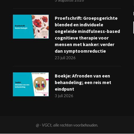
3 augustus 2026
Proefschrift: Groepsgerichte
blended en individuele
ongeleide mindfulness-based
cognitieve therapie voor
mensen met kanker: verder
dan symptoomreductie
23 juli 2026
Boekje: Afronden van een
behandeling; een reis met
eindpunt
3 juli 2026
@
- VGCt, alle rechten voorbehouden.