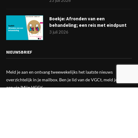
23 juli 2026
Boekje: Afronden van een
behandeling; een reis met eindpunt
3 juli 2026
NIEUWSBRIEF
Meld je aan en ontvang tweewekelijks het laatste nieuws
overzichtelijk in je mailbox. Ben je lid van de VGCt, meld je dan
aan via
'Mijn VGCt'
.
E-mailadres*
Ik ga akkoord met de
privacyvoorwaarden