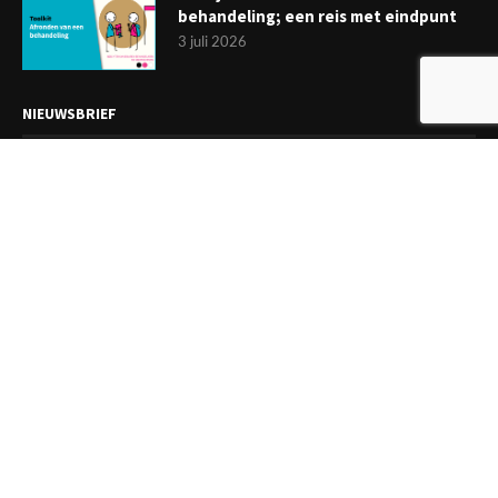
behandeling; een reis met eindpunt
3 juli 2026
NIEUWSBRIEF
Meld je aan en ontvang tweewekelijks het laatste nieuws
overzichtelijk in je mailbox. Ben je lid van de VGCt, meld je dan
aan via
'Mijn VGCt'
.
E-mailadres*
Ik ga akkoord met de
privacyvoorwaarden