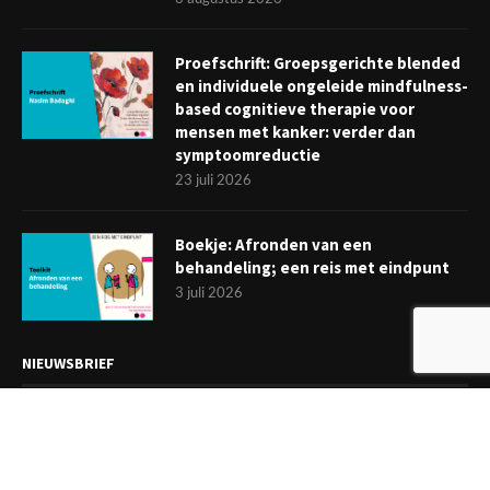
Proefschrift: Groepsgerichte blended
en individuele ongeleide mindfulness-
based cognitieve therapie voor
mensen met kanker: verder dan
symptoomreductie
23 juli 2026
Boekje: Afronden van een
behandeling; een reis met eindpunt
3 juli 2026
NIEUWSBRIEF
Meld je aan en ontvang tweewekelijks het laatste nieuws
overzichtelijk in je mailbox. Ben je lid van de VGCt, meld je dan
aan via
'Mijn VGCt'
.