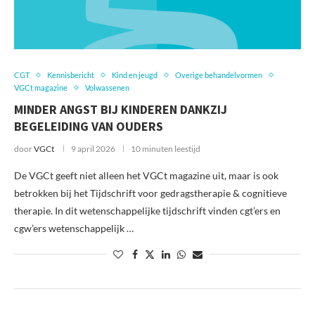
CGT
Kennisbericht
Kind en jeugd
Overige behandelvormen
VGCt magazine
Volwassenen
MINDER ANGST BIJ KINDEREN DANKZIJ
BEGELEIDING VAN OUDERS
door
VGCt
9 april 2026
10 minuten leestijd
De VGCt geeft niet alleen het VGCt magazine uit, maar is ook
betrokken bij het Tijdschrift voor gedragstherapie & cognitieve
therapie. In dit wetenschappelijke tijdschrift vinden cgt’ers en
cgw’ers wetenschappelijk …