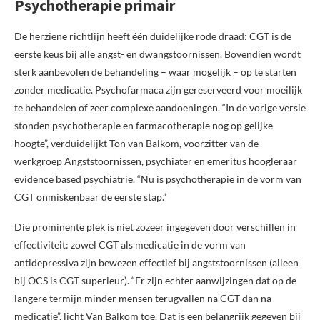
Psychotherapie primair
De herziene richtlijn heeft één duidelijke rode draad: CGT is de
eerste keus bij alle angst- en dwangstoornissen. Bovendien wordt
sterk aanbevolen de behandeling – waar mogelijk – op te starten
zonder medicatie. Psychofarmaca zijn gereserveerd voor moeilijk
te behandelen of zeer complexe aandoeningen. “In de vorige versie
stonden psychotherapie en farmacotherapie nog op gelijke
hoogte”, verduidelijkt Ton van Balkom, voorzitter van de
werkgroep Angststoornissen, psychiater en emeritus hoogleraar
evidence based psychiatrie. “Nu is psychotherapie in de vorm van
CGT onmiskenbaar de eerste stap.”
Die prominente plek is niet zozeer ingegeven door verschillen in
effectiviteit: zowel CGT als medicatie in de vorm van
antidepressiva zijn bewezen effectief bij angststoornissen (alleen
bij OCS is CGT superieur). “Er zijn echter aanwijzingen dat op de
langere termijn minder mensen terugvallen na CGT dan na
medicatie”, licht Van Balkom toe. Dat is een belangrijk gegeven bij