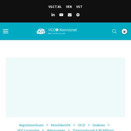
VGCT.NL
VEN
VST
Angststoornissen
Kennisbericht
OCD
Ouderen
VGCt magazine
Volwassenen
Zorgstandaards & Richtlijnen