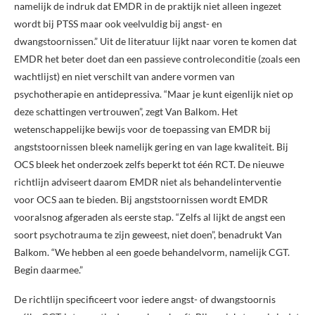
namelijk de indruk dat EMDR in de praktijk niet alleen ingezet
wordt bij PTSS maar ook veelvuldig bij angst- en
dwangstoornissen.” Uit de literatuur lijkt naar voren te komen dat
EMDR het beter doet dan een passieve controleconditie (zoals een
wachtlijst) en niet verschilt van andere vormen van
psychotherapie en antidepressiva. “Maar je kunt eigenlijk niet op
deze schattingen vertrouwen”, zegt Van Balkom. Het
wetenschappelijke bewijs voor de toepassing van EMDR bij
angststoornissen bleek namelijk gering en van lage kwaliteit. Bij
OCS bleek het onderzoek zelfs beperkt tot één RCT. De nieuwe
richtlijn adviseert daarom EMDR niet als behandelinterventie
voor OCS aan te bieden. Bij angststoornissen wordt EMDR
vooralsnog afgeraden als eerste stap. “Zelfs al lijkt de angst een
soort psychotrauma te zijn geweest, niet doen”, benadrukt Van
Balkom. “We hebben al een goede behandelvorm, namelijk CGT.
Begin daarmee.”
De richtlijn specificeert voor iedere angst- of dwangstoornis