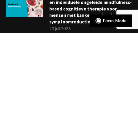
en individuele ongeleide mindfulness-
based cognitieve therapie voor
mensen met kanker: verder dan
Focus Mode
symptoomreductie
23 juli 2026
Boekje: Afronden van een
behandeling; een reis met eindpunt
3 juli 2026
NIEUWSBRIEF
Meld je aan en ontvang tweewekelijks het laatste nieuws
overzichtelijk in je mailbox. Ben je lid van de VGCt, meld je dan
aan via
'Mijn VGCt'
.
E-mailadres*