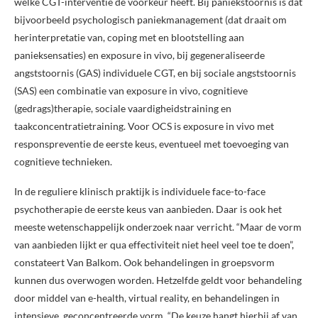
wélke CGT-interventie de voorkeur heeft. Bij paniekstoornis is dat
bijvoorbeeld psychologisch paniekmanagement (dat draait om
herinterpretatie van, coping met en blootstelling aan
panieksensaties) en exposure in vivo, bij gegeneraliseerde
angststoornis (GAS) individuele CGT, en bij sociale angststoornis
(SAS) een combinatie van exposure in vivo, cognitieve
(gedrags)therapie, sociale vaardigheidstraining en
taakconcentratietraining. Voor OCS is exposure in vivo met
responspreventie de eerste keus, eventueel met toevoeging van
cognitieve technieken.
In de reguliere klinisch praktijk is individuele face-to-face
psychotherapie de eerste keus van aanbieden. Daar is ook het
meeste wetenschappelijk onderzoek naar verricht. “Maar de vorm
van aanbieden lijkt er qua effectiviteit niet heel veel toe te doen”,
constateert Van Balkom. Ook behandelingen in groepsvorm
kunnen dus overwogen worden. Hetzelfde geldt voor behandeling
door middel van e-health, virtual reality, en behandelingen in
intensieve, geconcentreerde vorm. “De keuze hangt hierbij af van