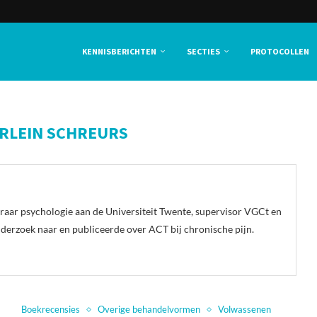
KENNISBERICHTEN
SECTIES
PROTOCOLLEN
RLEIN SCHREURS
eraar psychologie aan de Universiteit Twente, supervisor VGCt en
nderzoek naar en publiceerde over ACT bij chronische pijn.
Boekrecensies
Overige behandelvormen
Volwassenen