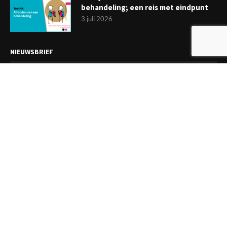
behandeling; een reis met eindpunt
3 juli 2026
NIEUWSBRIEF
Meld je aan en ontvang tweewekelijks het laatste nieuws
overzichtelijk in je mailbox. Ben je lid van de VGCt, meld je dan
aan via
'Mijn VGCt'
.
E-mailadres*
Ik ga akkoord met de
privacyvoorwaarden