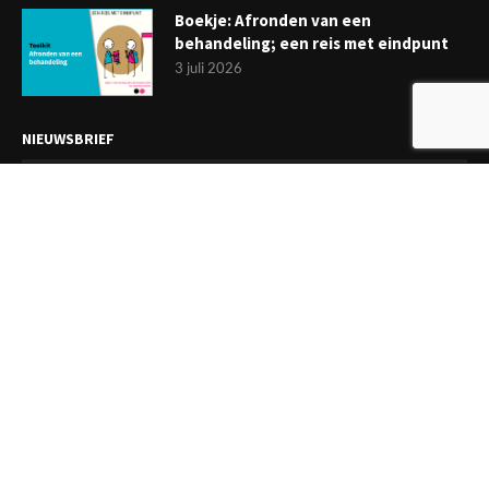
Boekje: Afronden van een
behandeling; een reis met eindpunt
3 juli 2026
NIEUWSBRIEF
Meld je aan en ontvang tweewekelijks het laatste nieuws
overzichtelijk in je mailbox. Ben je lid van de VGCt, meld je dan
aan via
'Mijn VGCt'
.
E-mailadres*
Ik ga akkoord met de
privacyvoorwaarden