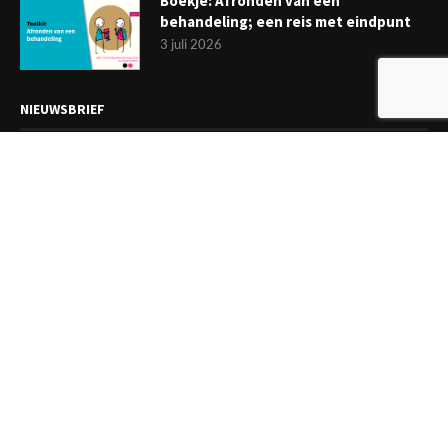
Boekje: Afronden van een
behandeling; een reis met eindpunt
3 juli 2026
NIEUWSBRIEF
Meld je aan en ontvang tweewekelijks het laatste nieuws
overzichtelijk in je mailbox. Ben je lid van de VGCt, meld je dan
aan via
'Mijn VGCt'
.
E-mailadres*
Ik ga akkoord met de
privacyvoorwaarden