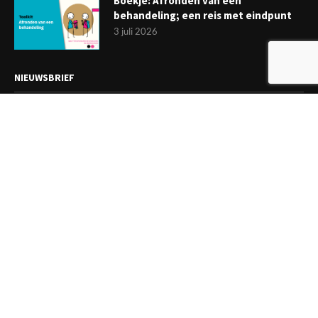
Boekje: Afronden van een
behandeling; een reis met eindpunt
3 juli 2026
NIEUWSBRIEF
Meld je aan en ontvang tweewekelijks het laatste nieuws
overzichtelijk in je mailbox. Ben je lid van de VGCt, meld je dan
aan via
'Mijn VGCt'
.
E-mailadres*
Ik ga akkoord met de
privacyvoorwaarden