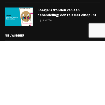
Boekje: Afronden van een
behandeling; een reis met eindpunt
3 juli 2026
NIEUWSBRIEF
Meld je aan en ontvang tweewekelijks het laatste nieuws
overzichtelijk in je mailbox. Ben je lid van de VGCt, meld je dan
aan via
'Mijn VGCt'
.
E-mailadres*
Ik ga akkoord met de
privacyvoorwaarden