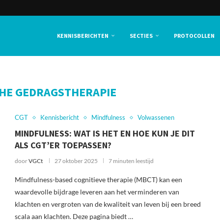
KENNISBERICHTEN
SECTIES
PROTOCOLLEN
CHE GEDRAGSTHERAPIE
CGT
Kennisbericht
Mindfulness
Volwassenen
MINDFULNESS: WAT IS HET EN HOE KUN JE DIT
ALS CGT’ER TOEPASSEN?
door
VGCt
27 oktober 2025
7 minuten leestijd
Mindfulness-based cognitieve therapie (MBCT) kan een
waardevolle bijdrage leveren aan het verminderen van
klachten en vergroten van de kwaliteit van leven bij een breed
scala aan klachten. Deze pagina biedt …