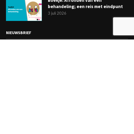
Boekje: Afronden van een
behandeling; een reis met eindpunt
3 juli 2026
NIEUWSBRIEF
Meld je aan en ontvang tweewekelijks het laatste nieuws
overzichtelijk in je mailbox. Ben je lid van de VGCt, meld je dan
aan via
'Mijn VGCt'
.
E-mailadres*
Ik ga akkoord met de
privacyvoorwaarden