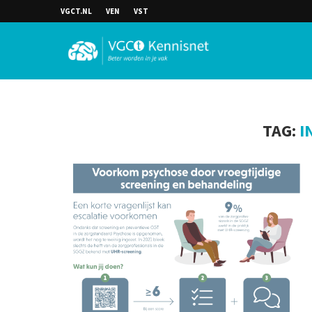
VGCT.NL
VEN
VST
TAG:
I