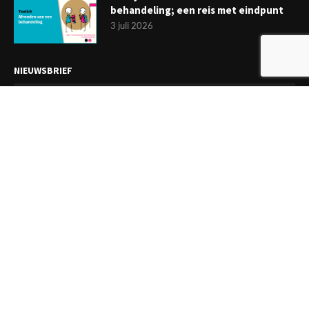
behandeling; een reis met eindpunt
3 juli 2026
NIEUWSBRIEF
Meld je aan en ontvang tweewekelijks het laatste nieuws
overzichtelijk in je mailbox. Ben je lid van de VGCt, meld je dan
aan via
'Mijn VGCt'
.
E-mailadres*
Ik ga akkoord met de
privacyvoorwaarden