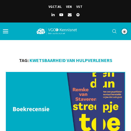
VGCT.NL
VEN
VST
TAG:
KWETSBAARHEID VAN HULPVERLENERS