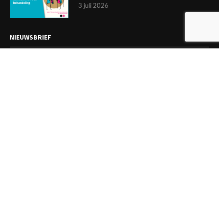
3 juli 2026
NIEUWSBRIEF
Meld je aan en ontvang tweewekelijks het laatste nieuws
overzichtelijk in je mailbox. Ben je lid van de VGCt, meld je dan
aan via
'Mijn VGCt'
.
E-mailadres*
Ik ga akkoord met de
privacyvoorwaarden