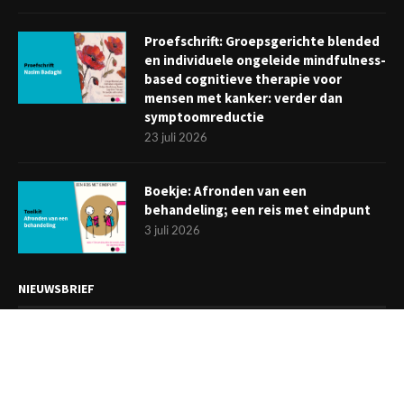
Proefschrift: Groepsgerichte blended
en individuele ongeleide mindfulness-
based cognitieve therapie voor
mensen met kanker: verder dan
symptoomreductie
23 juli 2026
Boekje: Afronden van een
behandeling; een reis met eindpunt
3 juli 2026
NIEUWSBRIEF
Meld je aan en ontvang tweewekelijks het laatste nieuws
overzichtelijk in je mailbox. Ben je lid van de VGCt, meld je dan
aan via
'Mijn VGCt'
.