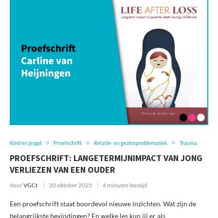
Kind en jeugd
Proefschrift
Relatie- en gezinsproblematiek
Trauma
PROEFSCHRIFT: LANGETERMIJNIMPACT VAN JONG
VERLIEZEN VAN EEN OUDER
door
VGCt
20 oktober 2025
4 minuten leestijd
Een proefschrift staat boordevol nieuwe inzichten. Wat zijn de
belangrijkste bevindingen? En welke les kun jij er als