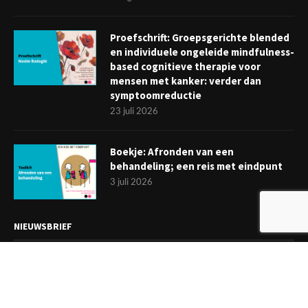
Proefschrift: Groepsgerichte blended
en individuele ongeleide mindfulness-
based cognitieve therapie voor
mensen met kanker: verder dan
symptoomreductie
23 juli 2026
Boekje: Afronden van een
behandeling; een reis met eindpunt
3 juli 2026
NIEUWSBRIEF
Meld je aan en ontvang tweewekelijks het laatste nieuws
overzichtelijk in je mailbox. Ben je lid van de VGCt, meld je dan
aan via
'Mijn VGCt'
.