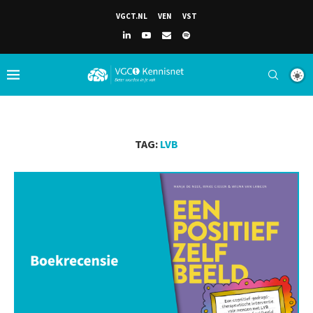
VGCT.NL
VEN
VST
TAG:
LVB