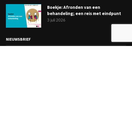
Boekje: Afronden van een
behandeling; een reis met eindpunt
3 juli 2026
NIEUWSBRIEF
Meld je aan en ontvang tweewekelijks het laatste nieuws
overzichtelijk in je mailbox. Ben je lid van de VGCt, meld je dan
aan via
'Mijn VGCt'
.
E-mailadres*
Ik ga akkoord met de
privacyvoorwaarden