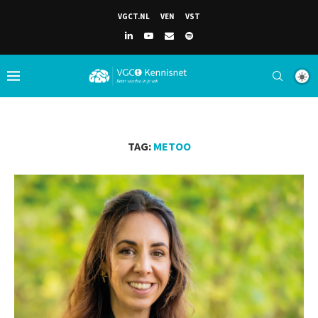
VGCT.NL
VEN
VST
TAG:
METOO