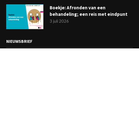
Boekje: Afronden van een
behandeling; een reis met eindpunt
3 juli 2026
NIEUWSBRIEF
Meld je aan en ontvang tweewekelijks het laatste nieuws
overzichtelijk in je mailbox. Ben je lid van de VGCt, meld je dan
aan via
'Mijn VGCt'
.
E-mailadres*
Ik ga akkoord met de
privacyvoorwaarden