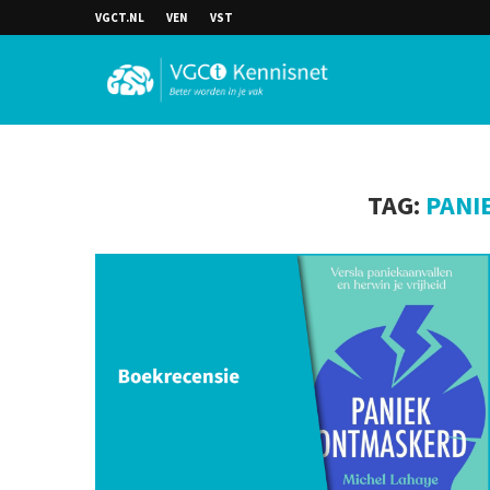
VGCT.NL
VEN
VST
TAG:
PANI