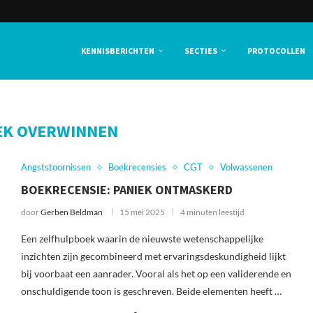
KENNISBERICHTEN
SECTIES
PROTOCOLLEN
EK OVERWINNEN
Angststoornissen
Boekrecensies
CGT
Volwassenen
BOEKRECENSIE: PANIEK ONTMASKERD
door
Gerben Beldman
15 mei 2025
4 minuten leestijd
Een zelfhulpboek waarin de nieuwste wetenschappelijke
inzichten zijn gecombineerd met ervaringsdeskundigheid lijkt
bij voorbaat een aanrader. Vooral als het op een validerende en
onschuldigende toon is geschreven. Beide elementen heeft …