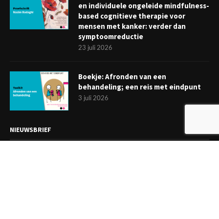
en individuele ongeleide mindfulness-
based cognitieve therapie voor
mensen met kanker: verder dan
symptoomreductie
23 juli 2026
Boekje: Afronden van een
behandeling; een reis met eindpunt
3 juli 2026
NIEUWSBRIEF
Meld je aan en ontvang tweewekelijks het laatste nieuws
overzichtelijk in je mailbox. Ben je lid van de VGCt, meld je dan
aan via
'Mijn VGCt'
.
E-mailadres*