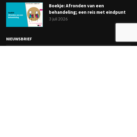
Boekje: Afronden van een
behandeling; een reis met eindpunt
3 juli 2026
NIEUWSBRIEF
Meld je aan en ontvang tweewekelijks het laatste nieuws
overzichtelijk in je mailbox. Ben je lid van de VGCt, meld je dan
aan via
'Mijn VGCt'
.
E-mailadres*
Ik ga akkoord met de
privacyvoorwaarden