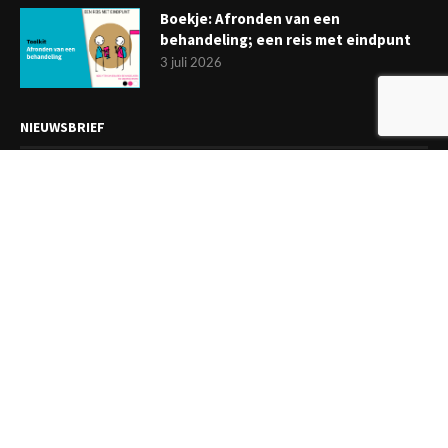
Boekje: Afronden van een
behandeling; een reis met eindpunt
3 juli 2026
NIEUWSBRIEF
Meld je aan en ontvang tweewekelijks het laatste nieuws
overzichtelijk in je mailbox. Ben je lid van de VGCt, meld je dan
aan via
'Mijn VGCt'
.
E-mailadres*
Ik ga akkoord met de
privacyvoorwaarden