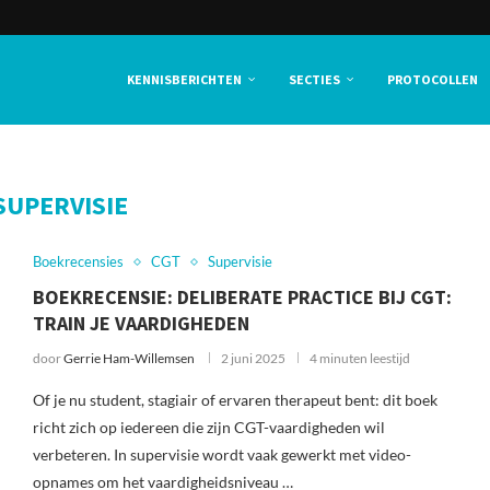
KENNISBERICHTEN
SECTIES
PROTOCOLLEN
SUPERVISIE
Boekrecensies
CGT
Supervisie
BOEKRECENSIE: DELIBERATE PRACTICE BIJ CGT:
TRAIN JE VAARDIGHEDEN
door
Gerrie Ham-Willemsen
2 juni 2025
4 minuten leestijd
Of je nu student, stagiair of ervaren therapeut bent: dit boek
richt zich op iedereen die zijn CGT-vaardigheden wil
verbeteren. In supervisie wordt vaak gewerkt met video-
opnames om het vaardigheidsniveau …