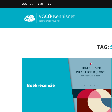
VGCT.NL
VEN
VST
TAG: