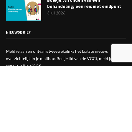
Boekje: Afronden van een
behandeling; een reis met eindpunt
3 juli 2026
NIEUWSBRIEF
Meld je aan en ontvang tweewekelijks het laatste nieuws
overzichtelijk in je mailbox. Ben je lid van de VGCt, meld je dan
aan via
'Mijn VGCt'
.
E-mailadres*
Ik ga akkoord met de
privacyvoorwaarden