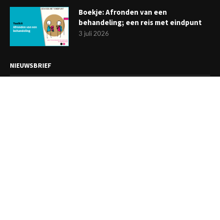
Boekje: Afronden van een
behandeling; een reis met eindpunt
3 juli 2026
NIEUWSBRIEF
Meld je aan en ontvang tweewekelijks het laatste nieuws
overzichtelijk in je mailbox. Ben je lid van de VGCt, meld je dan
aan via
'Mijn VGCt'
.
E-mailadres*
Ik ga akkoord met de
privacyvoorwaarden