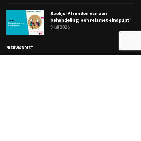
Boekje: Afronden van een
behandeling; een reis met eindpunt
3 juli 2026
NIEUWSBRIEF
Meld je aan en ontvang tweewekelijks het laatste nieuws
overzichtelijk in je mailbox. Ben je lid van de VGCt, meld je dan
aan via
'Mijn VGCt'
.
E-mailadres*
Ik ga akkoord met de
privacyvoorwaarden