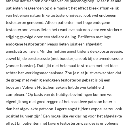
afname liet zien ten opzichte van de placebogroep.” Maar niet alle
patiënten reageerden op die manier; het effect bleek afhankelijk
van het eigen natuurlijke testosteronniveau, ook wel endogeen
testosteron genoemd. Alleen patiënten met hoge endogene
testosteronniveaus lieten het reactieve patroon zien: een sterkere
stijging gevolgd door een steilere daling. Patiënten met lage
endogene testosteronniveaus lieten juist een afgevlakt
angstpatroon zien. Minder heftige angst tijdens de exposuresessie,
zowel bij de eerste sessie (met booster) alsook bij de tweede sessie
(zonder booster). Dat lijkt niet helemaal te stroken met het idee
achter het werkingsmechanisme. Zou je niet juist verwachten dat
de groep met weinig endogeen testosteron gebaat is bij een
booster? Volgens Hutschemaekers ligt de werkelijkheid
complexer. “Op basis van de huidige bevindingen kunnen we
eigenlijk nog niet goed zeggen of het reactieve patroon beter is
dan het afgevlakte patroon. Lagere angst tijdens exposure zou ook
positief kunnen zijn.” Een mogelijke verklaring voor het afgevlakte
effect bij patiënten met lagere testosteronwaardes is er volgens