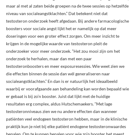
maar al met al zaten beide groepen na de twee sessies op hetzelfde
niveau van socialeangstklachten.” Dat betekent niet dat
testosteron onderzoek heeft afgedaan. Bij andere farmacologische
boosters voor sociale angst lijkt het er namelijk op dat meer
doseringen voor een groter effect zorgen. Om meer inzicht te
krijgen in de mogelijke waarde van testosteron pleit de
onderzoeker voor meer onderzoek. “Het zou mooi zijn om het
onderzoek te herhalen, maar dan met een paar
testosteronboosters en meer exposuresessies. Wie weet zien we
die effecten binnen de sessie dan wél generaliseren naar
socialeangstklachten.” En dan is er natuurlijk het ideaalbeeld
waarbij er voorafgaande aan behandeling kan worden bepaald wie
er gebaat is bij zo’n booster. Juist dat lijkt met de huidige
resultaten erg complex, aldus Hutschemaekers. “Met lage
testosteronniveaus zien we nu andere effecten dan wanneer
patiënten veel endogeen testosteron hebben, maar in de klinische
praktijk kun je niet bij elke patiënt endogene testosteronwaardes
bepalen. Om te kunnen bepalen voor wie zo’n booster het meest