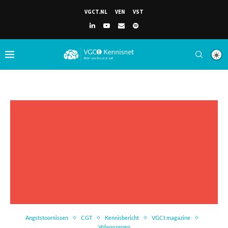
VGCT.NL
VEN
VST
Angststoornissen
CGT
Kennisbericht
VGCt magazine
Volwassenen