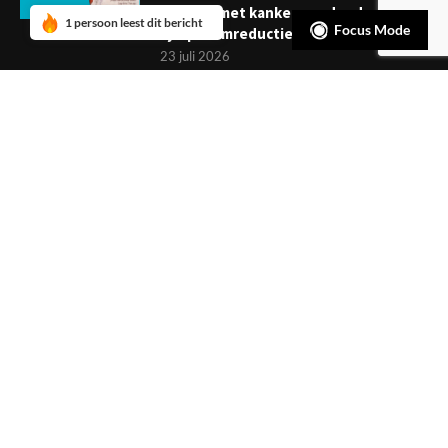
mensen met kanker: verder dan
1 persoon leest dit bericht
Focus Mode
symptoomreductie
23 juli 2026
Boekje: Afronden van een
behandeling; een reis met eindpunt
3 juli 2026
NIEUWSBRIEF
Meld je aan en ontvang tweewekelijks het laatste nieuws
overzichtelijk in je mailbox. Ben je lid van de VGCt, meld je dan
aan via
'Mijn VGCt'
.
E-mailadres*
Ik ga akkoord met de
privacyvoorwaarden