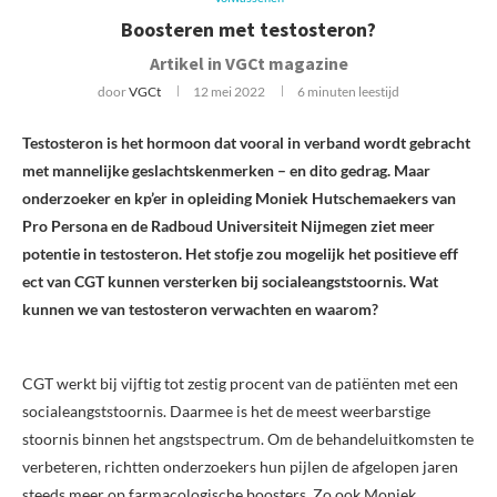
Boosteren met testosteron?
Artikel in VGCt magazine
door
VGCt
12 mei 2022
6 minuten leestijd
Testosteron is het hormoon dat vooral in verband wordt gebracht
met mannelijke geslachtskenmerken – en dito gedrag. Maar
onderzoeker en kp’er in opleiding Moniek Hutschemaekers van
Pro Persona en de Radboud Universiteit Nijmegen ziet meer
potentie in testosteron. Het stofje zou mogelijk het positieve eff
ect van CGT kunnen versterken bij socialeangststoornis. Wat
kunnen we van testosteron verwachten en waarom?
CGT werkt bij vijftig tot zestig procent van de patiënten met een
socialeangststoornis. Daarmee is het de meest weerbarstige
stoornis binnen het angstspectrum. Om de behandeluitkomsten te
verbeteren, richtten onderzoekers hun pijlen de afgelopen jaren
steeds meer op farmacologische boosters. Zo ook Moniek