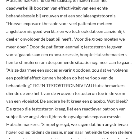
Hutschemaekers nu de vertaalslag te maken naar het
daadwerkelijk boosten van effectiviteit van een echte
behandelsessie bij vrouwen met een socialeangststoornis.
“Hoewel exposure therapie voor veel patiënten met een
angststoornis goed werkt, zien we toch ook dat een aanzienlijk
deel er onvoldoende baat bij heeft . Voor die groep moeten we
meer doen.” Door de patiënten eenmalig testosteron te geven
voorafgaande aan een exposuresessie, hoopte Hutschemaekers
hen te stimuleren om de spannende situatie nog meer aan te gaan.
“Als ze daarmee een succes ervaring opdoen, zou dat vervolgens
een positief effect kunnen hebben op het verloop van de
behandeling.” EIGEN TESTOSTERONNIVEAU Hutschemaekers
diende de ene helft van de vrouwen testosteron toe in de vorm
van een vloeistof. De andere helft kreeg een placebo. Wat bleek?
De groep die testosteron kreeg, liet een reactiever patroon van
subjectieve angst zien tijdens de opvolgende exposuresessie.
Hutschemaekers: “Simpel gezegd, we zagen dat hun angstniveau
hoger opliep tijdens de sessie, maar naar het einde toe een steilere